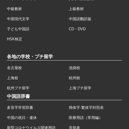
中級教材
上級教材
中国現代文学
中国語翻訳版
子ども中国語
CD・DVD
HSK検定
各地の学校・プチ留学
名古屋校
池袋校
上海校
杭州校
杭州プチ留学
上海プチ留学
中国語辞書
多音字学習辞書
簡体字·繁体字対照表
中国の祝日・連休
医療用語（常用編）
新型コロナウイルス関連用語
音節表