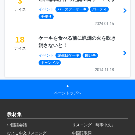
3
イベント
ナイス
バースデーケーキ
パーティ
手作り
2024.01.15
18
ケーキを食べる前に蝋燭の火を吹き
消さないと！
ナイス
イベント
誕生日ケーキ
願い事
キャンドル
2014.11.18
▲
ページトップへ
教材集
中国語会話
リスニング「時事中文」
ひよこ中文リスニング
中国語歌詞