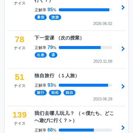
行く？
）
ナイス
95
正解率
%
暑假
旅游
2026.06.02
78
下一堂课
（
次の授業
）
79
正解率
%
ナイス
出差
课
2023.11.09
51
独自旅行
（
１人旅
）
93
正解率
%
ナイス
旅行
轻松
独自
2023.06.29
139
我们去哪儿玩儿？
（
＜僕たち、どこ
へ遊びに行く？＞
）
ナイス
66
正解率
%