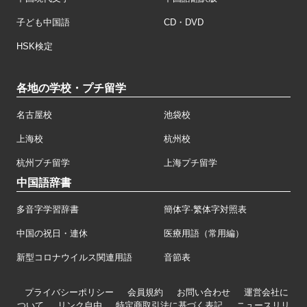
子ども中国語
CD・DVD
HSK検定
各地の学校・プチ留学
名古屋校
池袋校
上海校
杭州校
杭州プチ留学
上海プチ留学
中国語辞書
多音字学習辞書
簡体字·繁体字対照表
中国の祝日・連休
医療用語（常用編）
新型コロナウイルス関連用語
音節表
プライバシーポリシー
会員規約
お問い合わせ
運営会社に
ついて
リンク自由
特定商取引法に基づく表記
ニュースリリ