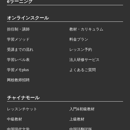
eラーニング
オンラインスクール
担任制・講師
教材・カリキュラム
学習メソッド
料金プラン
受講までの流れ
レッスン予約
学習レベル表
法人研修サービス
学習メモplus
よくあるご質問
网校教师招聘
チャイナモール
レッスンチケット
入門&初級教材
中級教材
上級教材
中国現代文学
中国語翻訳版