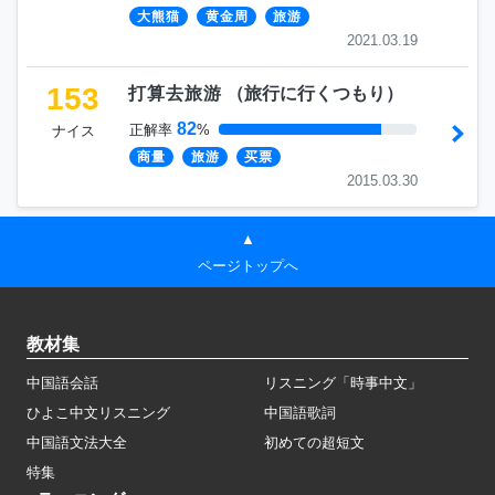
大熊猫
黄金周
旅游
2021.03.19
153
打算去旅游
（
旅行に行くつもり
）
82
正解率
%
ナイス
商量
旅游
买票
2015.03.30
▲
ページトップへ
教材集
中国語会話
リスニング「時事中文」
ひよこ中文リスニング
中国語歌詞
中国語文法大全
初めての超短文
特集