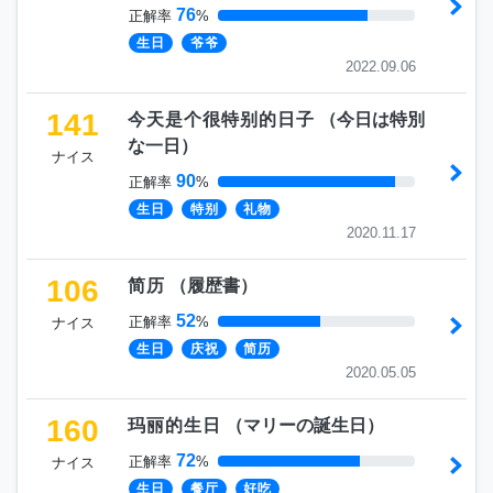
76
正解率
%
生日
爷爷
2022.09.06
141
今天是个很特别的日子
（
今日は特別
な一日
）
ナイス
90
正解率
%
生日
特别
礼物
2020.11.17
106
简历
（
履歴書
）
52
正解率
%
ナイス
生日
庆祝
简历
2020.05.05
160
玛丽的生日
（
マリーの誕生日
）
72
正解率
%
ナイス
生日
餐厅
好吃