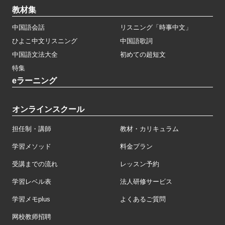
教材集
中国語会話
リスニング「時事中文」
ひよこ中文リスニング
中国語歌詞
中国語文法大全
初めての超短文
特集
eラーニング
オンラインスクール
担任制・講師
教材・カリキュラム
学習メソッド
料金プラン
受講までの流れ
レッスン予約
学習レベル表
法人研修サービス
学習メモplus
よくあるご質問
网校教师招聘