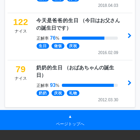
2018.04.03
122
今天是爸爸的生日
（
今日はお父さん
の誕生日です
）
ナイス
76
正解率
%
生日
做饭
庆祝
2016.02.09
79
奶奶的生日
（
おばあちゃんの誕生
日
）
ナイス
93
正解率
%
奶奶
庆祝
礼物
2012.03.30
▲
ページトップへ