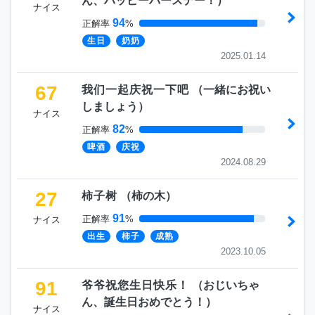
ん、ハッピーバースデー！
）
ナイス
94
正解率
%
生日
奶奶
2025.01.14
67
我们一起庆祝一下吧
（
一緒にお祝い
しましょう
）
ナイス
82
正解率
%
啤酒
庆祝
2024.08.29
27
柿子树
（
柿の木
）
91
正解率
%
ナイス
出生
柿子
成熟
2023.10.05
91
爷爷祝您生日快乐！
（
おじいちゃ
ん、誕生日おめでとう！
）
ナイス