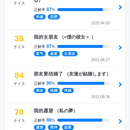
る
）
ナイス
87
正解率
%
幸福
恋爱
2025.04.03
35
我的女朋友
（
<僕の彼女＞
）
87
正解率
%
ナイス
客气
故意
女朋友
2021.08.27
84
朋友要结婚了
（
友達が結婚します
）
90
正解率
%
ナイス
朋友
结婚
伴娘
2013.09.26
70
我的愿望
（
私の夢
）
86
正解率
%
ナイス
愿望
陪伴
恋爱