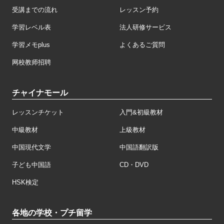
受講までの流れ
レッスン予約
学習レベル表
法人研修サービス
学習メモplus
よくあるご質問
网校教师招聘
チャイナモール
レッスンチケット
入門&初級教材
中級教材
上級教材
中国現代文学
中国語翻訳版
子ども中国語
CD・DVD
HSK検定
各地の学校・プチ留学