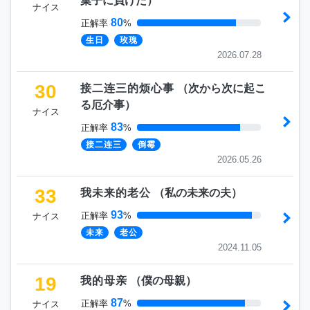
菓子に負けた
）
ナイス
80
正解率
%
生日
玫瑰
2026.07.28
30
接二连三的烦心事
（
次から次に起こ
る厄介事
）
ナイス
83
正解率
%
接二连三
倒霉
2026.05.26
33
我未来的老公
（
私の未来の夫
）
93
正解率
%
ナイス
未来
老公
2024.11.05
19
我的母亲
（
僕の母親
）
87
正解率
%
ナイス