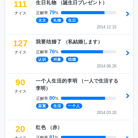
111
生日礼物
（
誕生日プレゼント
）
79
正解率
%
ナイス
太太
礼物
生日
2014.12.15
127
我要结婚了
（
私結婚します
）
76
正解率
%
ナイス
认识
对象
结婚
2014.06.26
90
一个人生活的李明
（
一人で生活する
李明
）
ナイス
80
正解率
%
寂寞
生活
一个人
2014.03.20
20
红色
（
赤
）
81
正解率
%
ナイス