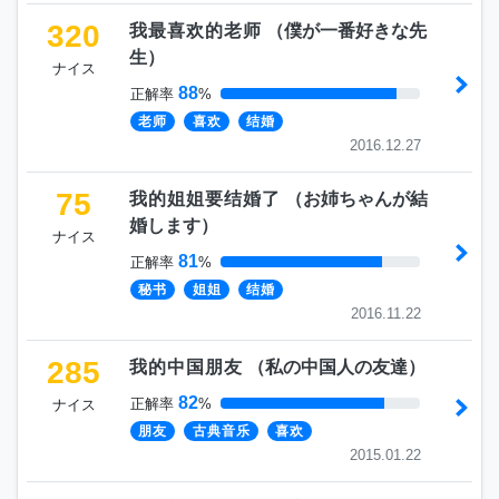
320
我最喜欢的老师
（
僕が一番好きな先
生
）
ナイス
88
正解率
%
老师
喜欢
结婚
2016.12.27
75
我的姐姐要结婚了
（
お姉ちゃんが結
婚します
）
ナイス
81
正解率
%
秘书
姐姐
结婚
2016.11.22
285
我的中国朋友
（
私の中国人の友達
）
82
正解率
%
ナイス
朋友
古典音乐
喜欢
2015.01.22