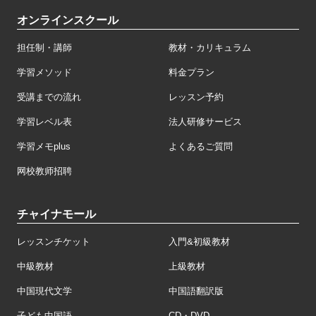
オンラインスクール
担任制・講師
教材・カリキュラム
学習メソッド
料金プラン
受講までの流れ
レッスン予約
学習レベル表
法人研修サービス
学習メモplus
よくあるご質問
网校教师招聘
チャイナモール
レッスンチケット
入門&初級教材
中級教材
上級教材
中国現代文学
中国語翻訳版
子ども中国語
CD・DVD