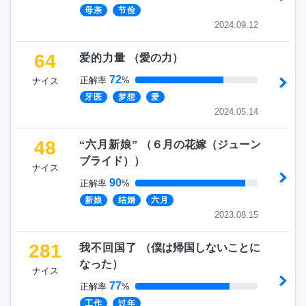
母亲
节俭
2024.09.12
64
爱的力量
（
愛の力
）
72
正解率
%
ナイス
牙医
梦想
爱
2024.05.14
48
“六月新娘”
（
６月の花嫁（ジューン
ブライド）
）
ナイス
90
正解率
%
新娘
结婚
六月
2023.08.15
281
我不回国了
（
僕は帰国しないことに
なった
）
ナイス
77
正解率
%
工作
过年