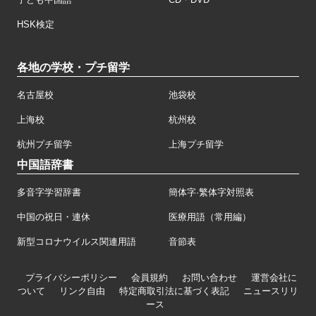
HSK検定
各地の学校・プチ留学
名古屋校
池袋校
上海校
杭州校
杭州プチ留学
上海プチ留学
中国語辞書
多音字学習辞書
簡体字·繁体字対照表
中国の祝日・連休
医療用語（常用編）
新型コロナウイルス関連用語
音節表
プライバシーポリシー
会員規約
お問い合わせ
運営会社に
ついて
リンク自由
特定商取引法に基づく表記
ニュースリリ
ース