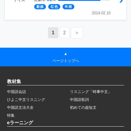
新娘
红色
年画
2014.02.10
1
2
＞
▲
ページトップへ
教材集
中国語会話
リスニング「時事中文」
ひよこ中文リスニング
中国語歌詞
中国語文法大全
初めての超短文
特集
eラーニング