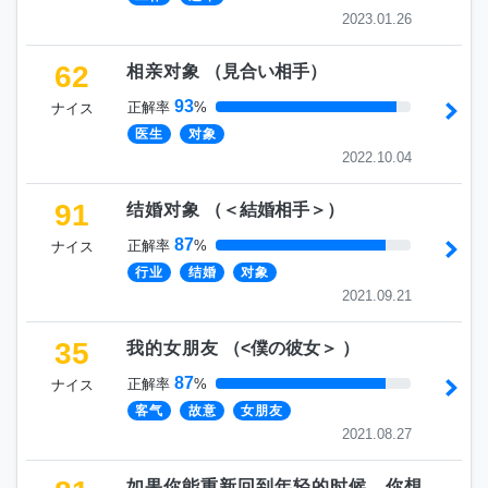
2023.01.26
62
相亲对象
（
見合い相手
）
93
正解率
%
ナイス
医生
对象
2022.10.04
91
结婚对象
（
＜結婚相手＞
）
87
正解率
%
ナイス
行业
结婚
对象
2021.09.21
35
我的女朋友
（
<僕の彼女＞
）
87
正解率
%
ナイス
客气
故意
女朋友
2021.08.27
如果你能重新回到年轻的时候，你想