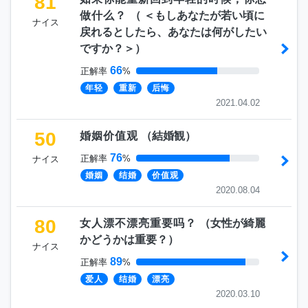
81
做什么？
（
＜もしあなたが若い頃に
ナイス
戻れるとしたら、あなたは何がしたい
ですか？＞
）
66
正解率
%
年轻
重新
后悔
2021.04.02
50
婚姻价值观
（
結婚観
）
76
正解率
%
ナイス
婚姻
结婚
价值观
2020.08.04
80
女人漂不漂亮重要吗？
（
女性が綺麗
かどうかは重要？
）
ナイス
89
正解率
%
爱人
结婚
漂亮
2020.03.10