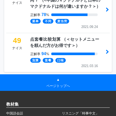
同？
（
<中国のマクドナルドと日本の
ナイス
マクドナルドは何が違いますか？＞
）
78
正解率
%
菜单
不同
麦当劳
2021.09.24
49
点套餐比较划算
（
＜セットメニュー
を頼んだ方がお得です＞
）
ナイス
94
正解率
%
划算
套餐
口味
2021.03.16
▲
ページトップへ
教材集
中国語会話
リスニング「時事中文」