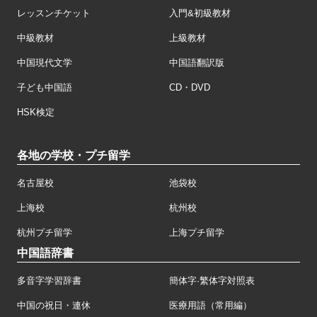
レッスンチケット
入門&初級教材
中級教材
上級教材
中国現代文学
中国語翻訳版
子ども中国語
CD・DVD
HSK検定
各地の学校・プチ留学
名古屋校
池袋校
上海校
杭州校
杭州プチ留学
上海プチ留学
中国語辞書
多音字学習辞書
簡体字·繁体字対照表
中国の祝日・連休
医療用語（常用編）