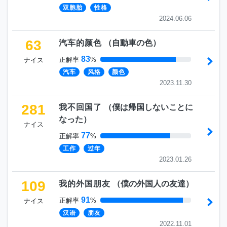
双胞胎
性格
2024.06.06
63
汽车的颜色
（
自動車の色
）
83
正解率
%
ナイス
汽车
风格
颜色
2023.11.30
281
我不回国了
（
僕は帰国しないことに
なった
）
ナイス
77
正解率
%
工作
过年
2023.01.26
109
我的外国朋友
（
僕の外国人の友達
）
91
正解率
%
ナイス
汉语
朋友
2022.11.01