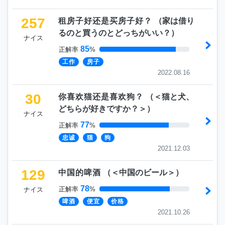
257
租房子好还是买房子好？
（
家は借り
るのと買うのとどっちがいい？
）
ナイス
85
正解率
%
工作
房子
2022.08.16
30
你喜欢猫还是喜欢狗？
（
＜猫と犬、
どちらが好きですか？＞
）
ナイス
77
正解率
%
忠诚
猫
狗
2021.12.03
129
中国的啤酒
（
＜中国のビール＞
）
78
正解率
%
ナイス
啤酒
便宜
价格
2021.10.26