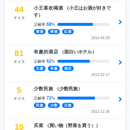
44
小王喜欢喝酒
（
小王はお酒が好きで
す
）
ナイス
68
正解率
%
黄酒
啤酒
红酒
2014.04.28
81
有趣的酒店
（
面白いホテル
）
62
正解率
%
ナイス
主题
有趣
酒店
2014.02.17
5
少数民族
（
少数民族
）
72
正解率
%
ナイス
民族
少数
汉族
2013.12.26
15
买菜
（
買い物（野菜を買う）
）