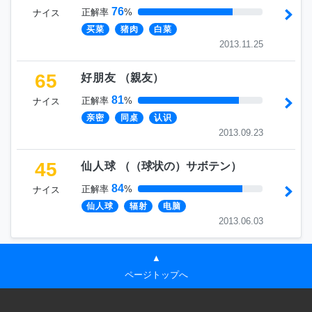
76
正解率
%
ナイス
买菜
猪肉
白菜
2013.11.25
65
好朋友
（
親友
）
81
正解率
%
ナイス
亲密
同桌
认识
2013.09.23
45
仙人球
（
（球状の）サボテン
）
84
正解率
%
ナイス
仙人球
辐射
电脑
2013.06.03
▲
ページトップへ