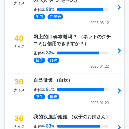
の”あいさつ”を学ぶ
）
ナイス
90
正解率
%
学习
问候语
2026.05.12
40
网上的口碑靠谱吗？
（
ネットのクチ
コミは信用できますか？
）
ナイス
82
正解率
%
鞋子
口碑
2025.04.22
30
自己做饭
（
自炊
）
91
正解率
%
ナイス
卫生
做饭
2025.01.23
36
我的双胞胎姐姐
（
双子のお姉さん
）
83
正解率
%
ナイス