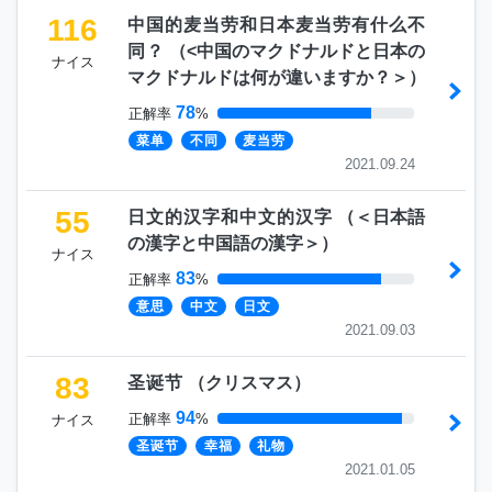
116
中国的麦当劳和日本麦当劳有什么不
同？
（
<中国のマクドナルドと日本の
ナイス
マクドナルドは何が違いますか？＞
）
78
正解率
%
菜单
不同
麦当劳
2021.09.24
55
日文的汉字和中文的汉字
（
＜日本語
の漢字と中国語の漢字＞
）
ナイス
83
正解率
%
意思
中文
日文
2021.09.03
83
圣诞节
（
クリスマス
）
94
正解率
%
ナイス
圣诞节
幸福
礼物
2021.01.05