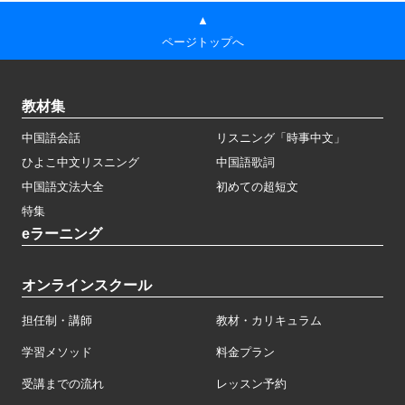
▲
ページトップへ
教材集
中国語会話
リスニング「時事中文」
ひよこ中文リスニング
中国語歌詞
中国語文法大全
初めての超短文
特集
eラーニング
オンラインスクール
担任制・講師
教材・カリキュラム
学習メソッド
料金プラン
受講までの流れ
レッスン予約