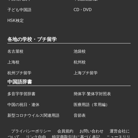
子ども中国語
CD・DVD
HSK検定
各地の学校・プチ留学
名古屋校
池袋校
上海校
杭州校
杭州プチ留学
上海プチ留学
中国語辞書
多音字学習辞書
簡体字·繁体字対照表
中国の祝日・連休
医療用語（常用編）
新型コロナウイルス関連用語
音節表
プライバシーポリシー
会員規約
お問い合わせ
運営会社に
ついて
リンク自由
特定商取引法に基づく表記
ニュースリリ