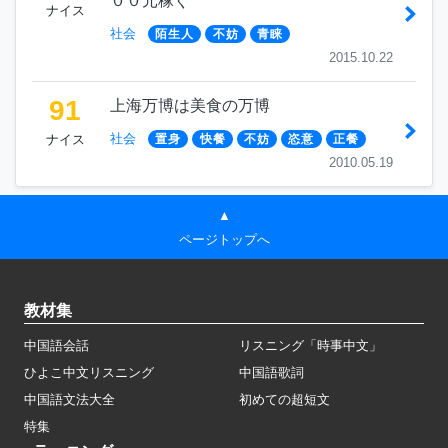
００元稼ぐ
ナイス
社会
陌生人
不妨
青睐
2015.10.22
91
上海万博は美食の万博
社会
ナイス
置身
快餐
不妨
恣意
正餐
2010.05.19
▲
ページトップへ
教材集
中国語会話
リスニング「時事中文」
ひよこ中文リスニング
中国語歌詞
中国語文法大全
初めての超短文
特集