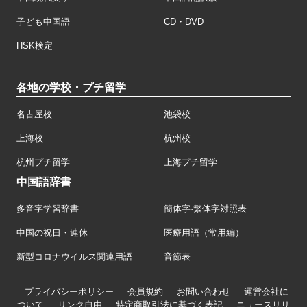
子ども中国語
CD・DVD
HSK検定
各地の学校・プチ留学
名古屋校
池袋校
上海校
杭州校
杭州プチ留学
上海プチ留学
中国語辞書
多音字学習辞書
簡体字·繁体字対照表
中国の祝日・連休
医療用語（常用編）
新型コロナウイルス関連用語
音節表
プライバシーポリシー
会員規約
お問い合わせ
運営会社に
ついて
リンク自由
特定商取引法に基づく表記
ニュースリリ