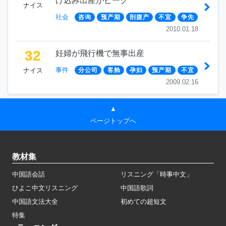
け込み出産がピーク
ナイス
社会
咨询
预产期
剖腹产
不宜
争先
2010.01.18
32
妊婦が飛行機で無事出産
事件
ナイス
分公司
客舱
孕妇
预产期
不宜
2009.02.16
▲
ページトップへ
教材集
中国語会話
リスニング「時事中文」
ひよこ中文リスニング
中国語歌詞
中国語文法大全
初めての超短文
特集