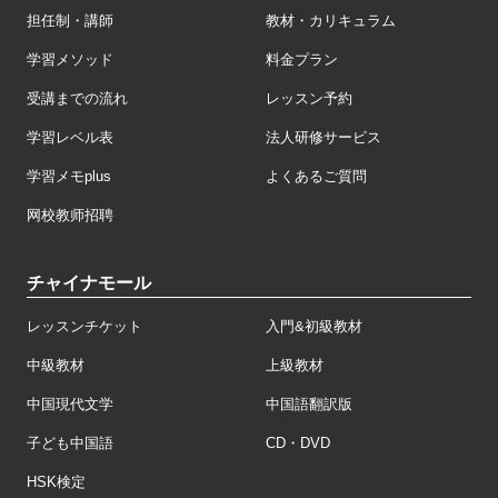
担任制・講師
教材・カリキュラム
学習メソッド
料金プラン
受講までの流れ
レッスン予約
学習レベル表
法人研修サービス
学習メモplus
よくあるご質問
网校教师招聘
チャイナモール
レッスンチケット
入門&初級教材
中級教材
上級教材
中国現代文学
中国語翻訳版
子ども中国語
CD・DVD
HSK検定