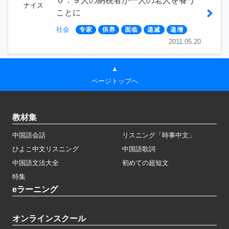
０．９人の納税者が一人の老人を養う
ナイス
ことに
社会
专家
供养
面临
递减
递增
2011.05.20
▲
ページトップへ
教材集
中国語会話
リスニング「時事中文」
ひよこ中文リスニング
中国語歌詞
中国語文法大全
初めての超短文
特集
eラーニング
オンラインスクール