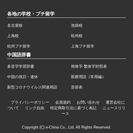
各地の学校・プチ留学
名古屋校
池袋校
上海校
杭州校
杭州プチ留学
上海プチ留学
中国語辞書
多音字学習辞書
簡体字·繁体字対照表
中国の祝日・連休
医療用語（常用編）
新型コロナウイルス関連用語
音節表
プライバシーポリシー
会員規約
お問い合わせ
運営会社に
ついて
リンク自由
特定商取引法に基づく表記
ニュースリリ
ース
Copyright (C) e-China Co., Ltd. All Rights Reserved.