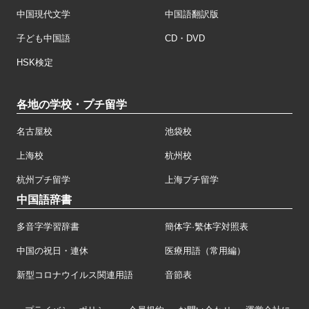
中国現代文学
中国語翻訳版
子ども中国語
CD・DVD
HSK検定
各地の学校・プチ留学
名古屋校
池袋校
上海校
杭州校
杭州プチ留学
上海プチ留学
中国語辞書
多音字学習辞書
簡体字·繁体字対照表
中国の祝日・連休
医療用語（常用編）
新型コロナウイルス関連用語
音節表