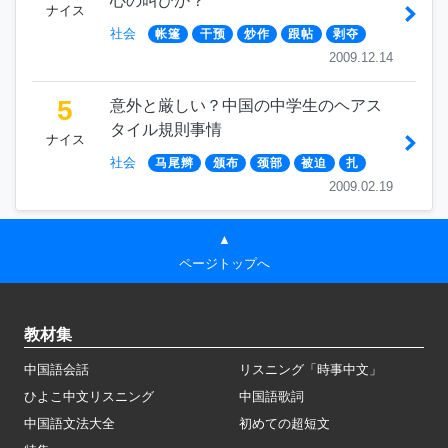
心の叫びか？
ナイス
社会
帐篷
干预
炒作
跟帖
剥夺
2009.12.14
5
意外と厳しい？中国の中学生のヘアス
タイル規則事情
ナイス
社会
马尾辫
颁布
颈部
被迫
扎
2009.02.19
▲
ページトップへ
教材集
中国語会話
リスニング「時事中文」
ひよこ中文リスニング
中国語歌詞
中国語文法大全
初めての超短文