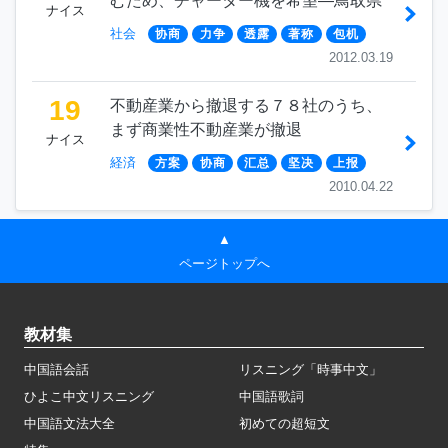
むため、チャーター機を希望―鳥取県
ナイス
社会
协商
力争
透露
著称
包机
2012.03.19
19
不動産業から撤退する７８社のうち、
まず商業性不動産業が撤退
ナイス
経済
方案
协商
汇总
坚决
上报
2010.04.22
▲
ページトップへ
教材集
中国語会話
リスニング「時事中文」
ひよこ中文リスニング
中国語歌詞
中国語文法大全
初めての超短文