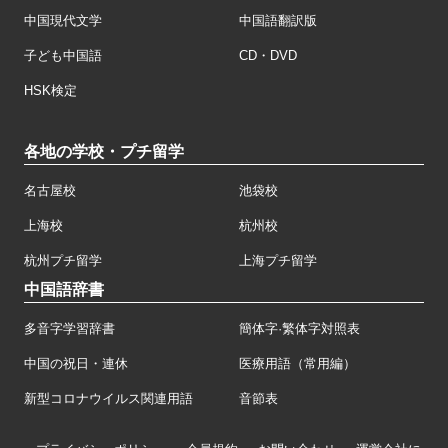
中国現代文学
中国語翻訳版
子ども中国語
CD・DVD
HSK検定
各地の学校・プチ留学
名古屋校
池袋校
上海校
杭州校
杭州プチ留学
上海プチ留学
中国語辞書
多音字学習辞書
簡体字·繁体字対照表
中国の祝日・連休
医療用語（常用編）
新型コロナウイルス関連用語
音節表