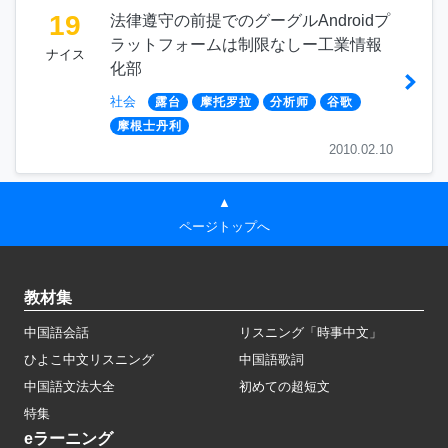
19
法律遵守の前提でのグーグルAndroidプ
ラットフォームは制限なしー工業情報
ナイス
化部
社会
露台
摩托罗拉
分析师
谷歌
摩根士丹利
2010.02.10
▲
ページトップへ
教材集
中国語会話
リスニング「時事中文」
ひよこ中文リスニング
中国語歌詞
中国語文法大全
初めての超短文
特集
eラーニング