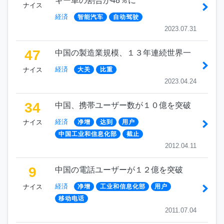
ギー車の割合が48％に
ナイス
経済
智能汽车
自动驾驶
2023.07.31
47
中国の製造業規模、１３年連続世界一
経済
ナイス
大关
比重
2023.04.24
34
中国、携帯ユーザー数が１０億を突破
経済
ナイス
净增
达到
用户
中国工业和信息化部
截止
2012.04.11
9
中国の電話ユーザーが１２億を突破
経済
ナイス
净增
工业和信息化部
用户
移动电话
2011.07.04