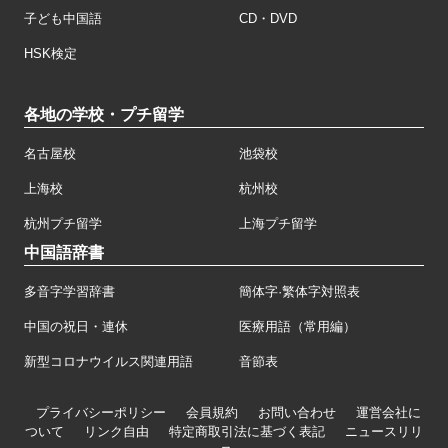
子ども中国語
CD・DVD
HSK検定
各地の学校・プチ留学
名古屋校
池袋校
上海校
杭州校
杭州プチ留学
上海プチ留学
中国語辞書
多音字学習辞書
簡体字·繁体字対照表
中国の祝日・連休
医療用語（常用編）
新型コロナウイルス関連用語
音節表
プライバシーポリシー
会員規約
お問い合わせ
運営会社に
ついて
リンク自由
特定商取引法に基づく表記
ニュースリリ