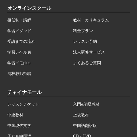
オンラインスクール
担任制・講師
教材・カリキュラム
学習メソッド
料金プラン
受講までの流れ
レッスン予約
学習レベル表
法人研修サービス
学習メモplus
よくあるご質問
网校教师招聘
チャイナモール
レッスンチケット
入門&初級教材
中級教材
上級教材
中国現代文学
中国語翻訳版
子ども中国語
CD・DVD