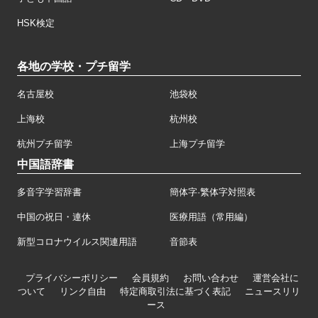
HSK検定
各地の学校・プチ留学
名古屋校
池袋校
上海校
杭州校
杭州プチ留学
上海プチ留学
中国語辞書
多音字学習辞書
簡体字·繁体字対照表
中国の祝日・連休
医療用語（常用編）
新型コロナウイルス関連用語
音節表
プライバシーポリシー
会員規約
お問い合わせ
運営会社に
ついて
リンク自由
特定商取引法に基づく表記
ニュースリリ
ース