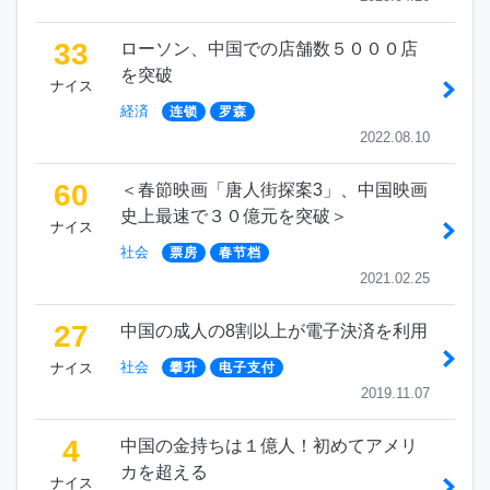
33
ローソン、中国での店舗数５０００店
を突破
ナイス
経済
连锁
罗森
2022.08.10
60
＜春節映画「唐人街探案3」、中国映画
史上最速で３０億元を突破＞
ナイス
社会
票房
春节档
2021.02.25
27
中国の成人の8割以上が電子決済を利用
社会
ナイス
攀升
电子支付
2019.11.07
4
中国の金持ちは１億人！初めてアメリ
カを超える
ナイス