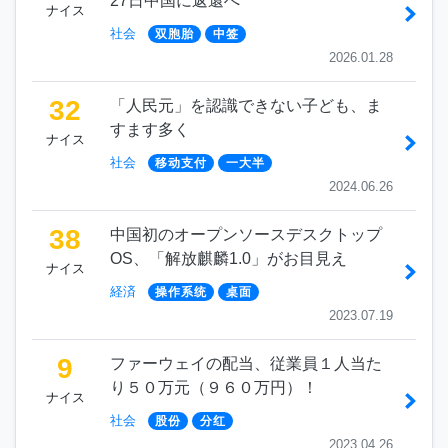
27日中国に返還へ
ナイス
社会
双胞胎
中签
2026.01.28
32
「人民元」を認識できない子ども、ま
すます多く
ナイス
社会
移动支付
一大半
2024.06.26
38
中国初のオープンソースデスクトップ
OS、「解放麒麟1.0」がお目見え
ナイス
経済
操作系统
桌面
2023.07.19
9
ファーウェイの配当、従業員１人当た
り５０万元（９６０万円）！
ナイス
社会
股份
分红
2023.04.26