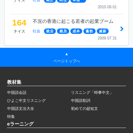
ナイス
截止
岗位
审核
2010.09.01
164
不況の香港に起こる若者の起業ブーム
社会
ナイス
就业
裁员
成本
蓬勃
减薪
2009.07.31
▲
ページトップへ
教材集
中国語会話
リスニング「時事中文」
ひよこ中文リスニング
中国語歌詞
中国語文法大全
初めての超短文
特集
eラーニング