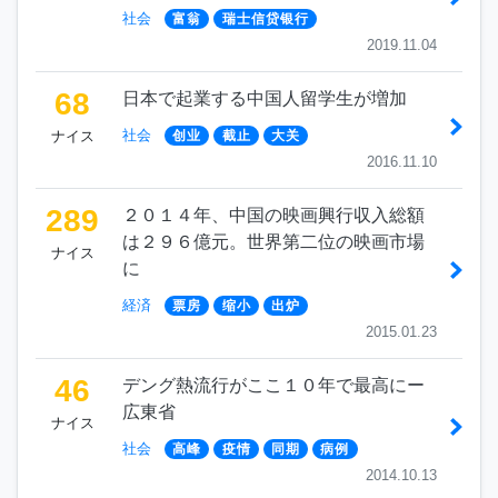
社会
富翁
瑞士信贷银行
2019.11.04
68
日本で起業する中国人留学生が増加
社会
ナイス
创业
截止
大关
2016.11.10
289
２０１４年、中国の映画興行収入総額
は２９６億元。世界第二位の映画市場
ナイス
に
経済
票房
缩小
出炉
2015.01.23
46
デング熱流行がここ１０年で最高にー
広東省
ナイス
社会
高峰
疫情
同期
病例
2014.10.13