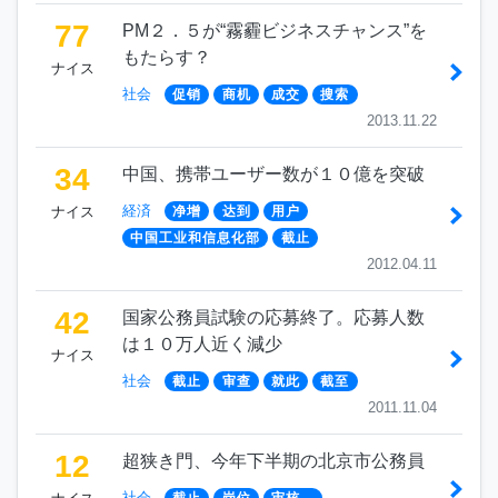
77
PM２．５が“霧霾ビジネスチャンス”を
もたらす？
ナイス
社会
促销
商机
成交
搜索
2013.11.22
34
中国、携帯ユーザー数が１０億を突破
経済
ナイス
净增
达到
用户
中国工业和信息化部
截止
2012.04.11
42
国家公務員試験の応募終了。応募人数
は１０万人近く減少
ナイス
社会
截止
审查
就此
截至
2011.11.04
12
超狭き門、今年下半期の北京市公務員
社会