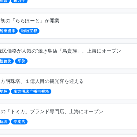
涵盖
致力于
市初の「ららぽーと」が開業
纷至沓来
啦啦宝都
庶民価格が人気の“焼き鳥店「鳥貴族」、上海にオープン
性价比
平价
東方明珠塔、１億人目の観光客を迎える
地标
东方明珠广播电视塔
初の「トミカ」ブランド専門店、上海にオープン
玩具
专卖店