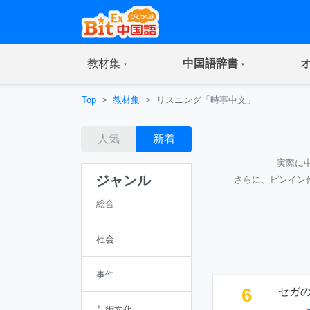
(current)
(current)
教材集
中国語辞書
Top
教材集
リスニング「時事中文」
人気
新着
実際に
ジャンル
さらに、ピンイン
総合
社会
事件
6
セガ
芸術文化