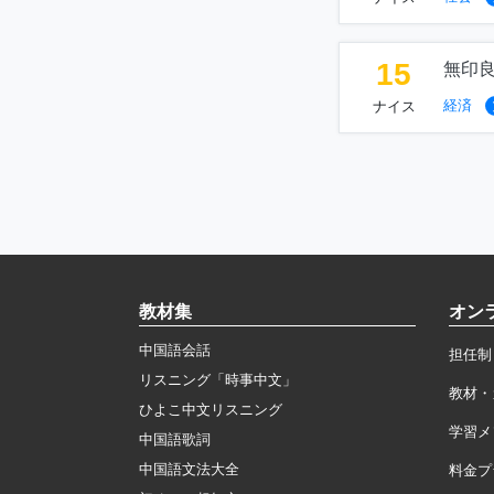
15
無印
経済
ナイス
教材集
オン
中国語会話
担任制
リスニング「時事中文」
教材・
ひよこ中文リスニング
学習メ
中国語歌詞
中国語文法大全
料金プ