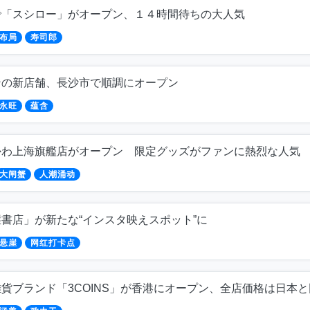
で「スシロー」がオープン、１４時間待ちの大人気
布局
寿司郎
ンの新店舗、長沙市で順調にオープン
永旺
蕴含
かわ上海旗艦店がオープン 限定グッズがファンに熱烈な人気
大闸蟹
人潮涌动
書店」が新たな“インスタ映えスポット”に
悬崖
网红打卡点
貨ブランド「3COINS」が香港にオープン、全店価格は日本