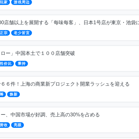
玩家
游戏周边
00店舗以上を展開する「每味每客」、日本1号店が東京・池袋
正宗
老少皆宜
シロー」中国本土で１００店舗突破
性价比
秉持
で６６件！上海の商業新プロジェクト開業ラッシュを迎える
筹
焕新
ー、中国市場が好調、売上高の30%を占める
营收
亮眼