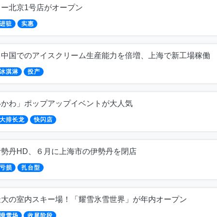
ロー北京1号店がオープン
进驻
实惠
、中国でのアイスクリーム生産能力を倍増、上海で新工場稼働
冰淇淋
投产
いかわ」ポップアップイベントが大人気
大排长龙
快闪店
伊勢丹HD、６月に上海市の伊勢丹を閉店
亏损
扎台型
最大の室内スキー場！「耀雪氷雪世界」が年内オープン
滑雪场
收尾阶段