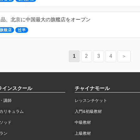
良品、北京に中国最大の旗艦店をオープン
旗舰店
过半
1
2
3
4
＞
ラインスクール
チャイナモール
・講師
レッスンチケット
カリキュラム
入門&初級教材
ソッド
中級教材
ラン
上級教材