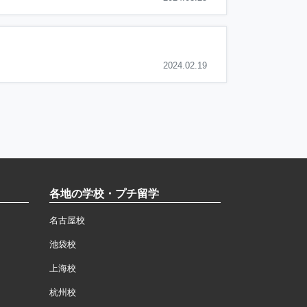
2024.02.19
各地の学校・プチ留学
名古屋校
池袋校
上海校
杭州校