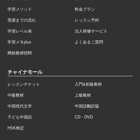
学習メソッド
料金プラン
受講までの流れ
レッスン予約
学習レベル表
法人研修サービス
学習メモplus
よくあるご質問
网校教师招聘
チャイナモール
レッスンチケット
入門&初級教材
中級教材
上級教材
中国現代文学
中国語翻訳版
子ども中国語
CD・DVD
HSK検定