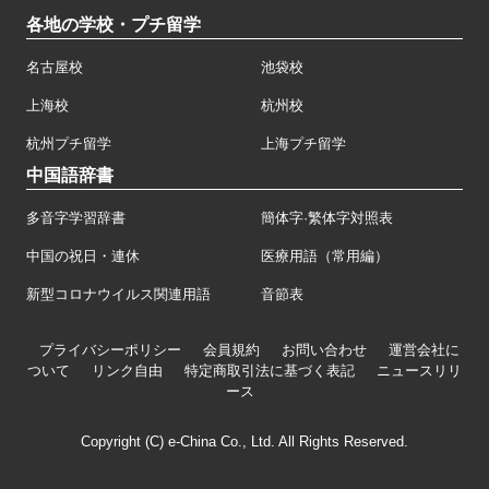
各地の学校・プチ留学
名古屋校
池袋校
上海校
杭州校
杭州プチ留学
上海プチ留学
中国語辞書
多音字学習辞書
簡体字·繁体字対照表
中国の祝日・連休
医療用語（常用編）
新型コロナウイルス関連用語
音節表
プライバシーポリシー
会員規約
お問い合わせ
運営会社に
ついて
リンク自由
特定商取引法に基づく表記
ニュースリリ
ース
Copyright (C) e-China Co., Ltd. All Rights Reserved.