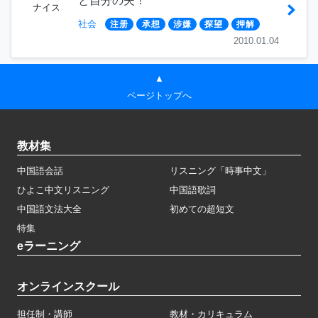
と自分の夫！
ナイス
社会
注册
承想
涉嫌
探望
押解
2010.01.04
▲
ページトップへ
教材集
中国語会話
リスニング「時事中文」
ひよこ中文リスニング
中国語歌詞
中国語文法大全
初めての超短文
特集
eラーニング
オンラインスクール
担任制・講師
教材・カリキュラム