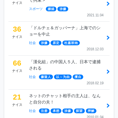
で拘束＞
ナイス
スポーツ
嫖娼
涉嫌
2021.11.04
36
「ドルチェ＆ガッバーナ」上海でのシ
ョーを中止
ナイス
社会
涉嫌
原定
杜嘉班纳
2018.12.03
66
「漢化組」の中国人５人、日本で逮捕
される
ナイス
社会
嫌疑人
以～为由
擅自
2018.02.19
21
ネットのチャット相手の主人は、なん
と自分の夫！
ナイス
社会
注册
承想
涉嫌
探望
押解
2010.01.04