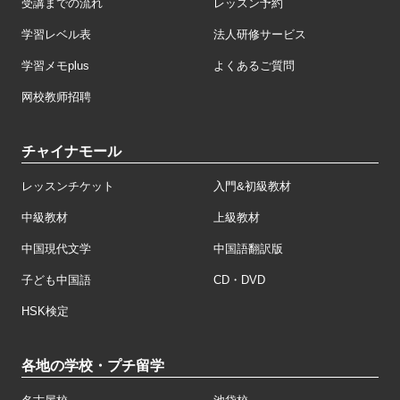
受講までの流れ
レッスン予約
学習レベル表
法人研修サービス
学習メモplus
よくあるご質問
网校教师招聘
チャイナモール
レッスンチケット
入門&初級教材
中級教材
上級教材
中国現代文学
中国語翻訳版
子ども中国語
CD・DVD
HSK検定
各地の学校・プチ留学