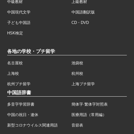
中級教材
上級教材
中国現代文学
中国語翻訳版
子ども中国語
CD・DVD
HSK検定
各地の学校・プチ留学
名古屋校
池袋校
上海校
杭州校
杭州プチ留学
上海プチ留学
中国語辞書
多音字学習辞書
簡体字·繁体字対照表
中国の祝日・連休
医療用語（常用編）
新型コロナウイルス関連用語
音節表