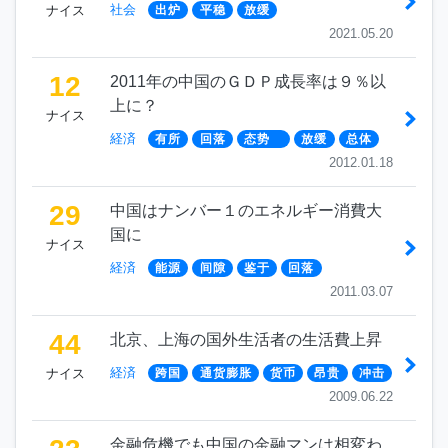
社会
ナイス
出炉
平稳
放缓
2021.05.20
12
2011年の中国のＧＤＰ成長率は９％以
上に？
ナイス
経済
有所
回落
态势
放缓
总体
2012.01.18
29
中国はナンバー１のエネルギー消費大
国に
ナイス
経済
能源
间隙
鉴于
回落
2011.03.07
44
北京、上海の国外生活者の生活費上昇
経済
ナイス
跨国
通货膨胀
货币
昂贵
冲击
2009.06.22
金融危機でも中国の金融マンは相変わ