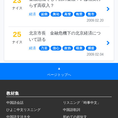
23
らず高収入？
ナイス
経済
诟病
舆论
高管
饱受
熊市
2009.02.20
25
北京市長 金融危機下の北京経済につ
いて語る
ナイス
経済
乃至
信心
政协
唱衰
捕捉
2009.02.04
▲
ページトップへ
教材集
中国語会話
リスニング「時事中文」
ひよこ中文リスニング
中国語歌詞
中国語文法大全
初めての超短文