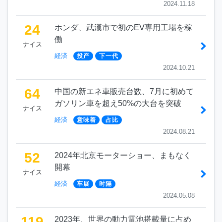
2024.11.18
24
ホンダ、武漢市で初のEV専用工場を稼
働
ナイス
経済
投产
下一代
2024.10.21
64
中国の新エネ車販売台数、7月に初めて
ガソリン車を超え50%の大台を突破
ナイス
経済
意味着
占比
2024.08.21
52
2024年北京モーターショー、まもなく
開幕
ナイス
経済
车展
时隔
2024.05.08
119
2023年、世界の動力電池搭載量に占め