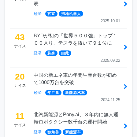
表
経済
官宣
扫地机器人
2025.10.01
43
BYDが初の「世界５００強」トップ１
００入り、テスラを抜いて９１位に
ナイス
経済
跻身
由此
2025.09.22
20
中国の新エネ車の年間生産台数が初め
て1000万台を突破
ナイス
経済
年产量
新能源汽车
2024.11.25
11
北汽新能源とPony.ai、３年内に無人運
転ロボタクシー数千台の運行開始
ナイス
経済
独角兽
新能源车