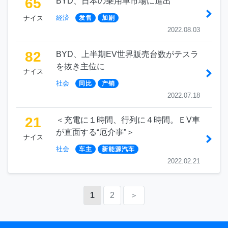
65
BYD、日本の乗用車市場に進出
経済
ナイス
发售
加剧
2022.08.03
82
BYD、上半期EV世界販売台数がテスラ
を抜き主位に
ナイス
社会
同比
产销
2022.07.18
21
＜充電に１時間、行列に４時間。ＥV車
が直面する“厄介事”＞
ナイス
社会
车主
新能源汽车
2022.02.21
1
2
＞