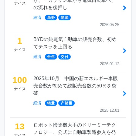
が、「ガソリン車から電気自動車へ」
ナイス
の流れを後押し
経済
局势
能源
2026.05.25
1
BYDの純電気自動車の販売台数、初め
てテスラを上回る
ナイス
経済
全年
交付
2026.01.12
100
2025年10月 中国の新エネルギー車販
売台数が初めて総販売台数の50％を突
ナイス
破
経済
销量
产销量
2025.12.01
13
ロボット掃除機大手のドリーミーテク
ノロジー、公式に自動車製造参入を発
ナイス