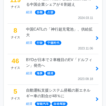
る中国企業シェアが６割超え
ナイス
経済
份额
占据
2024.03.11
8
中国CATLの「神行超充電池」、供給拡
大
ナイス
経済
行驶
宁德时代
2023.11.06
46
BYDが日本で２車種目のEV「ドルフィ
ン」発売へ
ナイス
経済
海豚
瞄准
2023.09.18
5
自動運転支援システム搭載の新エネル
ギー車の割合が48％に
ナイス
経済
智能汽车
自动驾驶