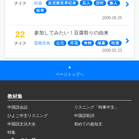
社会
ナイス
吉尼斯世界纪录
后人
历时
族人
纽带
2009.09.25
22
参加してみたい！豆腐祭りの由来
芸術文化
ナイス
公元
开花
奇特
倾巢
吃斋
2009.02.23
▲
ページトップへ
教材集
中国語会話
リスニング「時事中文」
ひよこ中文リスニング
中国語歌詞
中国語文法大全
初めての超短文
特集