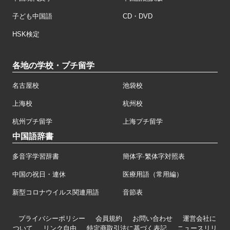
子ども中国語
CD・DVD
HSK検定
各地の学校・プチ留学
名古屋校
池袋校
上海校
杭州校
杭州プチ留学
上海プチ留学
中国語辞書
多音字学習辞書
簡体字·繁体字対照表
中国の祝日・連休
医療用語（常用編）
新型コロナウイルス関連用語
音節表
プライバシーポリシー
会員規約
お問い合わせ
運営会社に
ついて
リンク自由
特定商取引法に基づく表記
ニュースリリ