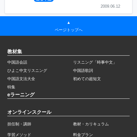
2009.06.12
▲
ページトップへ
教材集
中国語会話
リスニング「時事中文」
ひよこ中文リスニング
中国語歌詞
中国語文法大全
初めての超短文
特集
eラーニング
オンラインスクール
担任制・講師
教材・カリキュラム
学習メソッド
料金プラン