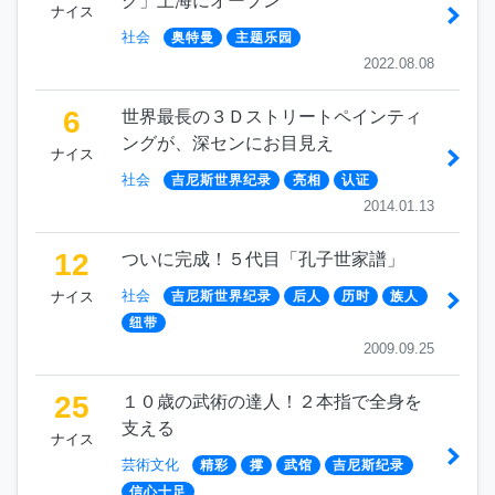
ク」上海にオープン
ナイス
社会
奥特曼
主题乐园
2022.08.08
6
世界最長の３Ｄストリートペインティ
ングが、深センにお目見え
ナイス
社会
吉尼斯世界纪录
亮相
认证
2014.01.13
12
ついに完成！５代目「孔子世家譜」
社会
ナイス
吉尼斯世界纪录
后人
历时
族人
纽带
2009.09.25
25
１０歳の武術の達人！２本指で全身を
支える
ナイス
芸術文化
精彩
撑
武馆
吉尼斯纪录
信心十足