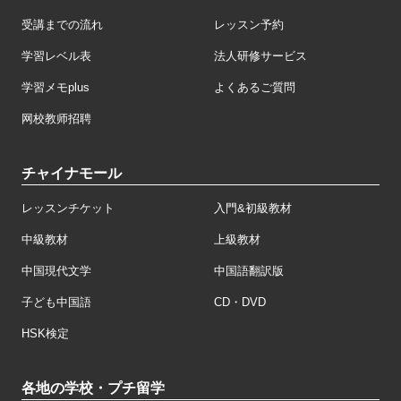
受講までの流れ
レッスン予約
学習レベル表
法人研修サービス
学習メモplus
よくあるご質問
网校教师招聘
チャイナモール
レッスンチケット
入門&初級教材
中級教材
上級教材
中国現代文学
中国語翻訳版
子ども中国語
CD・DVD
HSK検定
各地の学校・プチ留学