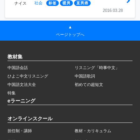
社会
ナイス
标签
暖男
直男癌
2016.03.28
▲
ページトップへ
教材集
中国語会話
リスニング「時事中文」
ひよこ中文リスニング
中国語歌詞
中国語文法大全
初めての超短文
特集
eラーニング
オンラインスクール
担任制・講師
教材・カリキュラム