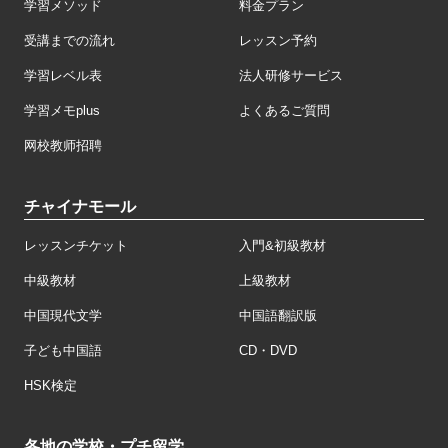
学習メソッド
料金プラン
受講までの流れ
レッスン予約
学習レベル表
法人研修サービス
学習メモplus
よくあるご質問
网校教师招聘
チャイナモール
レッスンチケット
入門&初級教材
中級教材
上級教材
中国現代文学
中国語翻訳版
子ども中国語
CD・DVD
HSK検定
各地の学校・プチ留学