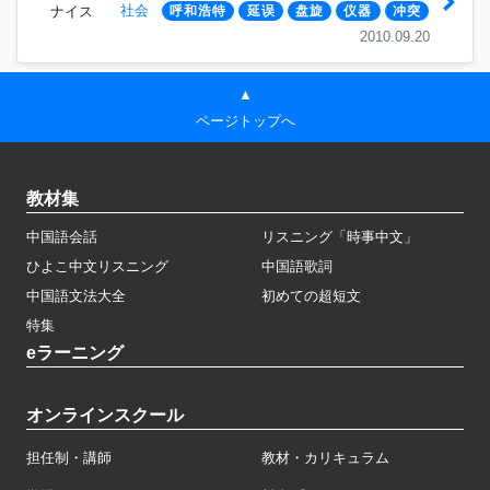
社会
ナイス
呼和浩特
延误
盘旋
仪器
冲突
2010.09.20
▲
ページトップへ
教材集
中国語会話
リスニング「時事中文」
ひよこ中文リスニング
中国語歌詞
中国語文法大全
初めての超短文
特集
eラーニング
オンラインスクール
担任制・講師
教材・カリキュラム