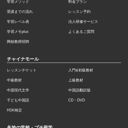
学習メソッド
料金プラン
受講までの流れ
レッスン予約
学習レベル表
法人研修サービス
学習メモplus
よくあるご質問
网校教师招聘
チャイナモール
レッスンチケット
入門&初級教材
中級教材
上級教材
中国現代文学
中国語翻訳版
子ども中国語
CD・DVD
HSK検定
各地の学校・プチ留学