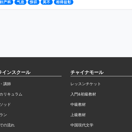
妇产科
气息
惊叹
莫不
相得益彰
ラインスクール
チャイナモール
・講師
レッスンチケット
カリキュラム
入門&初級教材
ソッド
中級教材
ラン
上級教材
での流れ
中国現代文学