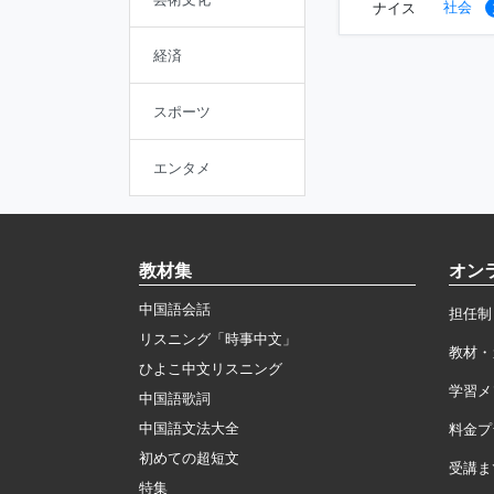
社会
ナイス
経済
スポーツ
エンタメ
教材集
オン
中国語会話
担任制
リスニング「時事中文」
教材・
ひよこ中文リスニング
学習メ
中国語歌詞
中国語文法大全
料金プ
初めての超短文
受講ま
特集