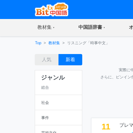
(current)
(current)
教材集
中国語辞書
Top
教材集
リスニング「時事中文」
人気
新着
実際に
ジャンル
さらに、ピンイン
総合
社会
事件
11
プレ
芸術文化