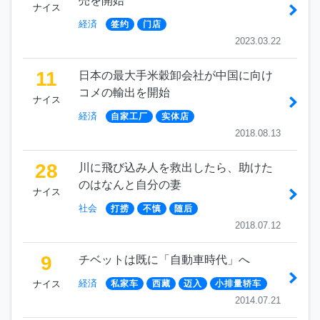
売を開始
ナイス
経済
签约
门店
2023.03.22
11
日本の最大手米穀卸会社が中国に向け
コメの輸出を開始
ナイス
経済
自家工厂
实体店
2018.08.13
28
川に飛び込み人を救出したら、助けた
のはなんと自分の妻
ナイス
社会
打捞
不慎
随后
2018.07.12
9
チベットは既に「自動車時代」へ
経済
ナイス
私家车
西藏
迈入
小排量轿车
2014.07.21