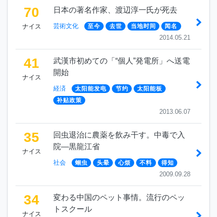
70
日本の著名作家、渡辺淳一氏が死去
芸術文化
ナイス
至今
去世
当地时间
闻名
2014.05.21
41
武漢市初めての「“個人”発電所」へ送電
開始
ナイス
経済
太阳能发电
节约
太阳能板
补贴政策
2013.06.07
35
回虫退治に農薬を飲み干す。中毒で入
院―黒龍江省
ナイス
社会
蛔虫
头晕
心烦
不料
得知
2009.09.28
34
変わる中国のペット事情。流行のペッ
トスクール
ナイス