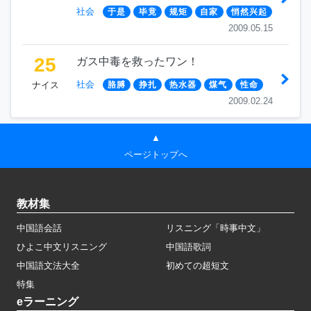
社会
于是
毕竟
规矩
自家
悄然兴起
2009.05.15
25
ガス中毒を救ったワン！
社会
ナイス
胳膊
挣扎
热水器
煤气
性命
2009.02.24
▲
ページトップへ
教材集
中国語会話
リスニング「時事中文」
ひよこ中文リスニング
中国語歌詞
中国語文法大全
初めての超短文
特集
eラーニング