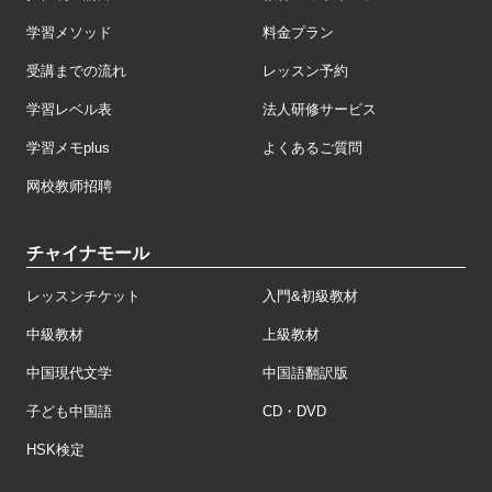
学習メソッド
料金プラン
受講までの流れ
レッスン予約
学習レベル表
法人研修サービス
学習メモplus
よくあるご質問
网校教师招聘
チャイナモール
レッスンチケット
入門&初級教材
中級教材
上級教材
中国現代文学
中国語翻訳版
子ども中国語
CD・DVD
HSK検定