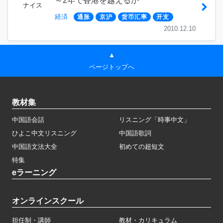
～2年で香港を越えるか
ナイス
経済
通胀
京沪
货币汇率
开支
2010.12.10
▲
ページトップへ
教材集
中国語会話
リスニング「時事中文」
ひよこ中文リスニング
中国語歌詞
中国語文法大全
初めての超短文
特集
eラーニング
オンラインスクール
担任制・講師
教材・カリキュラム