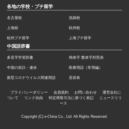
各地の学校・プチ留学
名古屋校
池袋校
上海校
杭州校
杭州プチ留学
上海プチ留学
中国語辞書
多音字学習辞書
簡体字·繁体字対照表
中国の祝日・連休
医療用語（常用編）
新型コロナウイルス関連用語
音節表
プライバシーポリシー
会員規約
お問い合わせ
運営会社に
ついて
リンク自由
特定商取引法に基づく表記
ニュースリリ
ース
Copyright (C) e-China Co., Ltd. All Rights Reserved.