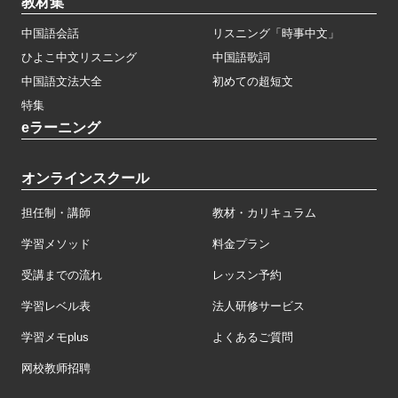
教材集
中国語会話
リスニング「時事中文」
ひよこ中文リスニング
中国語歌詞
中国語文法大全
初めての超短文
特集
eラーニング
オンラインスクール
担任制・講師
教材・カリキュラム
学習メソッド
料金プラン
受講までの流れ
レッスン予約
学習レベル表
法人研修サービス
学習メモplus
よくあるご質問
网校教师招聘