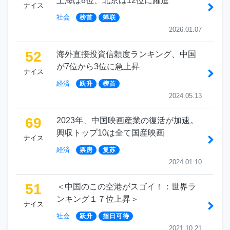
上海は8位、北京は12位に躍進
ナイス
社会
榜首
蝉联
2026.01.07
52
海外直接投資信頼度ランキング、中国
が7位から3位に急上昇
ナイス
経済
跃升
榜首
2024.05.13
69
2023年、中国映画産業の復活が加速。
興収トップ10は全て国産映画
ナイス
経済
票房
复苏
2024.01.10
51
＜中国のこの空港がスゴイ！：世界ラ
ンキング１７位上昇＞
ナイス
社会
跃升
指日可待
2021.10.21