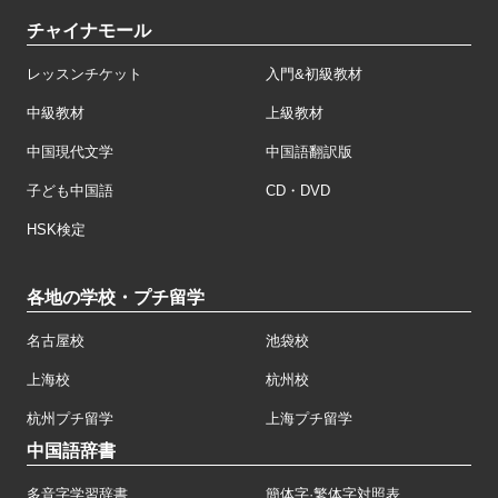
チャイナモール
レッスンチケット
入門&初級教材
中級教材
上級教材
中国現代文学
中国語翻訳版
子ども中国語
CD・DVD
HSK検定
各地の学校・プチ留学
名古屋校
池袋校
上海校
杭州校
杭州プチ留学
上海プチ留学
中国語辞書
多音字学習辞書
簡体字·繁体字対照表