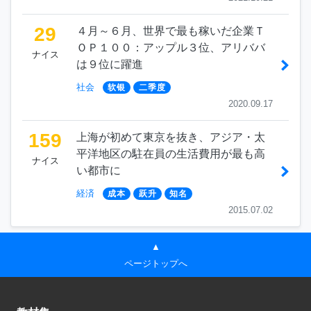
29
４月～６月、世界で最も稼いだ企業Ｔ
ＯＰ１００：アップル３位、アリババ
ナイス
は９位に躍進
社会
软银
二季度
2020.09.17
159
上海が初めて東京を抜き、アジア・太
平洋地区の駐在員の生活費用が最も高
ナイス
い都市に
経済
成本
跃升
知名
2015.07.02
▲
ページトップへ