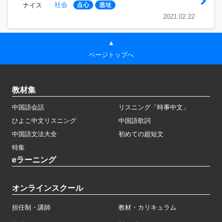
社会
ナイス
点心
选址
2021.02.22
▲
ページトップへ
教材集
中国語会話
リスニング「時事中文」
ひよこ中文リスニング
中国語歌詞
中国語文法大全
初めての超短文
特集
eラーニング
オンラインスクール
担任制・講師
教材・カリキュラム