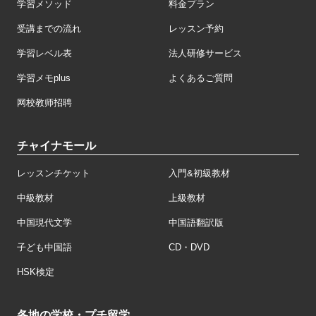
学習メソッド
料金プラン
受講までの流れ
レッスン予約
学習レベル表
法人研修サービス
学習メモplus
よくあるご質問
网校教师招聘
チャイナモール
レッスンチケット
入門&初級教材
中級教材
上級教材
中国現代文学
中国語翻訳版
子ども中国語
CD・DVD
HSK検定
各地の学校・プチ留学