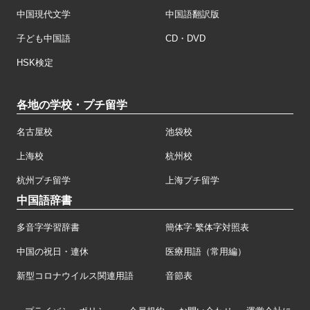
中国現代文学
中国語翻訳版
子ども中国語
CD・DVD
HSK検定
各地の学校・プチ留学
名古屋校
池袋校
上海校
杭州校
杭州プチ留学
上海プチ留学
中国語辞書
多音字学習辞書
簡体字·繁体字対照表
中国の祝日・連休
医療用語（常用編）
新型コロナウイルス関連用語
音節表