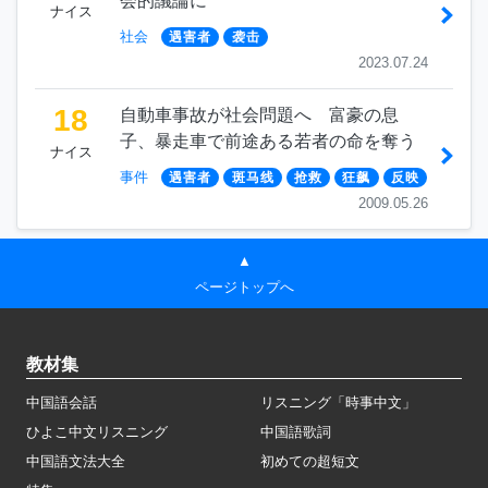
会的議論に
ナイス
社会
遇害者
袭击
2023.07.24
18
自動車事故が社会問題へ 富豪の息
子、暴走車で前途ある若者の命を奪う
ナイス
事件
遇害者
斑马线
抢救
狂飙
反映
2009.05.26
▲
ページトップへ
教材集
中国語会話
リスニング「時事中文」
ひよこ中文リスニング
中国語歌詞
中国語文法大全
初めての超短文