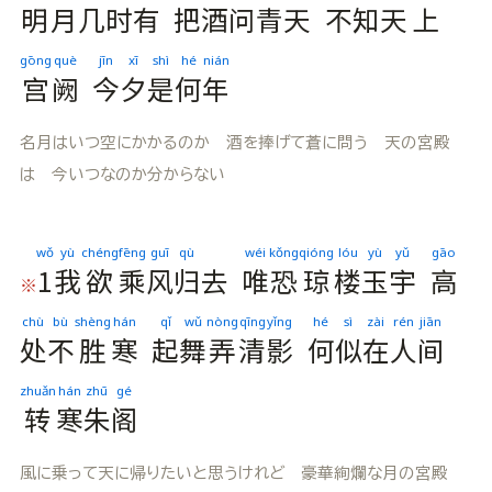
明
月
几
时
有
把
酒
问
青
天
不
知
天
上
gōng
què
jīn
xī
shì
hé
nián
宫
阙
今
夕
是
何
年
名月はいつ空にかかるのか 酒を捧げて蒼に問う 天の宮殿
は 今いつなのか分からない
wǒ
yù
chéng
fēng
guī
qù
wéi
kǒng
qióng
lóu
yù
yǔ
gāo
1
我
欲
乘
风
归
去
唯
恐
琼
楼
玉
宇
高
※
chù
bù
shèng
hán
qǐ
wǔ
nòng
qīng
yǐng
hé
sì
zài
rén
jiān
处
不
胜
寒
起
舞
弄
清
影
何
似
在
人
间
zhuǎn
hán
zhū
gé
转
寒
朱
阁
風に乗って天に帰りたいと思うけれど 豪華絢爛な月の宮殿