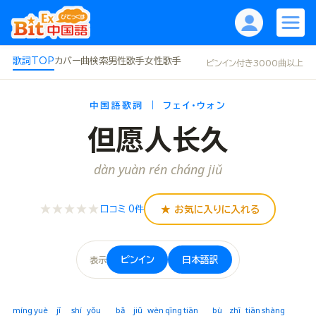
歌詞TOP
カバー曲
検索
男性歌手
女性歌手
ピンイン付き3000曲以上
中国語歌詞 ｜ フェイ・ウォン
但愿人长久
dàn yuàn rén cháng jiǔ
★★★★★
★ お気に入りに入れる
口コミ 0件
ピンイン
日本語訳
表示
míng
yuè
jǐ
shí
yǒu
bǎ
jiǔ
wèn
qīng
tiān
bù
zhī
tiān
shàng