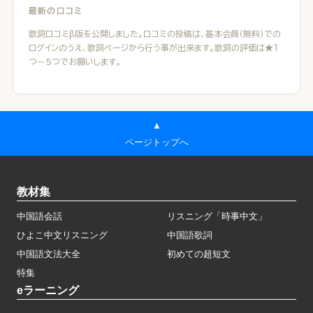
最新の口コミ
歌詞口コミβ版を公開しました。口コミの投稿は、基本会員（無料）での
ログインのうえ、歌詞ページから行う事が出来ます。歌詞の評価は★１
つ～５つでお願いします。
▲
ページトップへ
教材集
中国語会話
リスニング「時事中文」
ひよこ中文リスニング
中国語歌詞
中国語文法大全
初めての超短文
特集
eラーニング