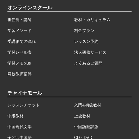
オンラインスクール
担任制・講師
教材・カリキュラム
学習メソッド
料金プラン
受講までの流れ
レッスン予約
学習レベル表
法人研修サービス
学習メモplus
よくあるご質問
网校教师招聘
チャイナモール
レッスンチケット
入門&初級教材
中級教材
上級教材
中国現代文学
中国語翻訳版
子ども中国語
CD・DVD