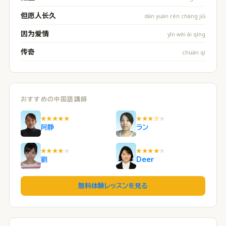
但愿人长久
dàn yuàn rén cháng jiǔ
因为爱情
yīn wèi ài qíng
传奇
chuán qí
おすすめの中国語講師
★★★★★
★★★☆
★
阿静
ラン
★★★★
★
★★★★
★
劉
Deer
無料体験レッスンを見る