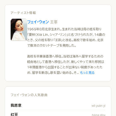
アーティスト情報
王菲
フェイ・ウォン
1969年8月北京生まれ。生まれた当時は母の姓を取り
「夏林（Xià Lín、シィア・リン）」と名づけられたが、14歳の
とき、父の姓を取り「王菲」と改名。高校で歌を始め、北京
で数本のカセットテープを発売した。
高校を卒業後香港へ移住。当初は海外へ留学するための
経由地として香港へ移住したが、新しくやって来た移民は
1年間香港から出国することが出来ない制度があったた
め、留学を断念し歌を習い始める。そ...
もっと見る
フェイ・ウォンの人気歌曲
我愿意
wǒ yuàn yì
红豆
hóng dòu