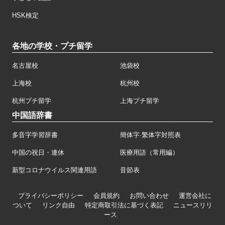
HSK検定
各地の学校・プチ留学
名古屋校
池袋校
上海校
杭州校
杭州プチ留学
上海プチ留学
中国語辞書
多音字学習辞書
簡体字·繁体字対照表
中国の祝日・連休
医療用語（常用編）
新型コロナウイルス関連用語
音節表
プライバシーポリシー
会員規約
お問い合わせ
運営会社に
ついて
リンク自由
特定商取引法に基づく表記
ニュースリリ
ース