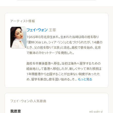
アーティスト情報
王菲
フェイ・ウォン
1969年8月北京生まれ。生まれた当時は母の姓を取り
「夏林（Xià Lín、シィア・リン）」と名づけられたが、14歳の
とき、父の姓を取り「王菲」と改名。高校で歌を始め、北京
で数本のカセットテープを発売した。
高校を卒業後香港へ移住。当初は海外へ留学するための
経由地として香港へ移住したが、新しくやって来た移民は
1年間香港から出国することが出来ない制度があったた
め、留学を断念し歌を習い始める。そ...
もっと見る
フェイ・ウォンの人気歌曲
我愿意
wǒ yuàn yì