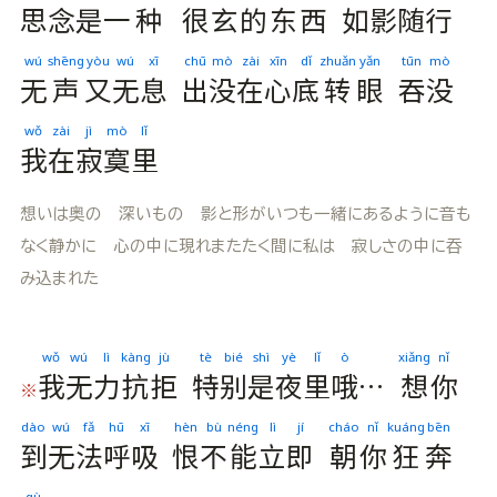
思
念
是
一
种
很
玄
的
东
西
如
影
随
行
wú
shēng
yòu
wú
xī
chū
mò
zài
xīn
dǐ
zhuǎn
yǎn
tūn
mò
无
声
又
无
息
出
没
在
心
底
转
眼
吞
没
wǒ
zài
jì
mò
lǐ
我
在
寂
寞
里
想いは奥の 深いもの 影と形がいつも一緒にあるように音も
なく静かに 心の中に現れまたたく間に私は 寂しさの中に吞
み込まれた
wǒ
wú
lì
kàng
jù
tè
bié
shì
yè
lǐ
ò
xiǎng
nǐ
我
无
力
抗
拒
特
别
是
夜
里
哦
…
想
你
※
dào
wú
fǎ
hū
xī
hèn
bù
néng
lì
jí
cháo
nǐ
kuáng
bēn
到
无
法
呼
吸
恨
不
能
立
即
朝
你
狂
奔
qù