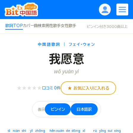
歌詞TOP
カバー曲
検索
男性歌手
女性歌手
ピンイン付き3000曲以上
中国語歌詞 ｜ フェイ・ウォン
我愿意
wǒ yuàn yì
★★★★★
★ お気に入りに入れる
口コミ 0件
ピンイン
日本語訳
表示
sī
niàn
shì
yī
zhǒng
hěn
xuán
de
dōng
xī
rú
yǐng
suí
xíng