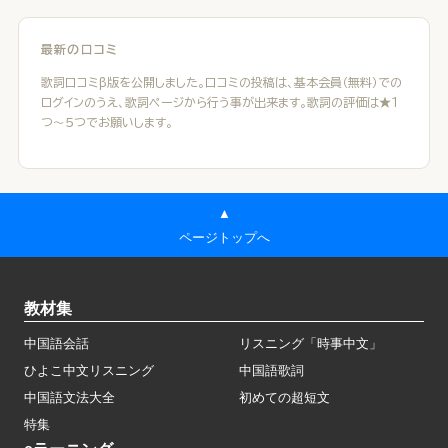
最新の口コミ
歌詞口コミβ版を公開しました。口コミの投稿は、基本会員（無料）での
ログインのうえ、歌詞ページから行う事が出来ます。歌詞の評価は★１
つ～５つでお願いします。
▲
ページトップへ
教材集
中国語会話
リスニング「時事中文」
ひよこ中文リスニング
中国語歌詞
中国語文法大全
初めての超短文
特集