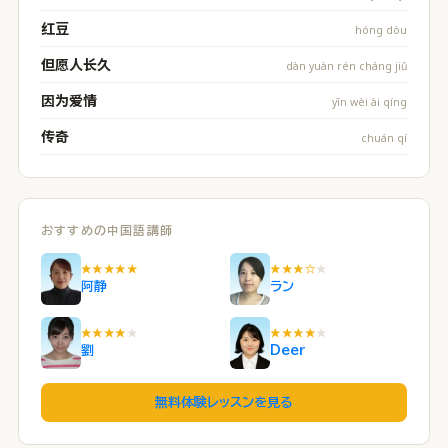
红豆
hóng dòu
但愿人长久
dàn yuàn rén cháng jiǔ
因为爱情
yīn wèi ài qíng
传奇
chuán qí
おすすめの中国語講師
★★★★★
★★★☆
★
阿静
ラン
★★★★
★
★★★★
★
劉
Deer
無料体験レッスンを見る