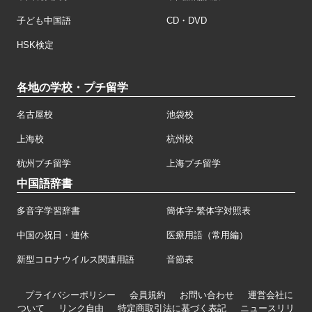
子ども中国語
CD・DVD
HSK検定
各地の学校・プチ留学
名古屋校
池袋校
上海校
杭州校
杭州プチ留学
上海プチ留学
中国語辞書
多音字学習辞書
簡体字·繁体字対照表
中国の祝日・連休
医療用語（常用編）
新型コロナウイルス関連用語
音節表
プライバシーポリシー
会員規約
お問い合わせ
運営会社に
ついて
リンク自由
特定商取引法に基づく表記
ニュースリリ