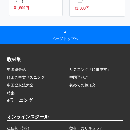
（Ⅱ）
（上）
¥1,800円
¥2,800円
▲
ページトップへ
教材集
中国語会話
リスニング「時事中文」
ひよこ中文リスニング
中国語歌詞
中国語文法大全
初めての超短文
特集
eラーニング
オンラインスクール