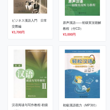
ビジネス漢語入門 日常
原声漢語——初级実況聴解
交際編
教程（付CD）
¥3,700円
¥3,000円
汉语阅读与写作教程-初级
初級漢語聴力（MP3付）