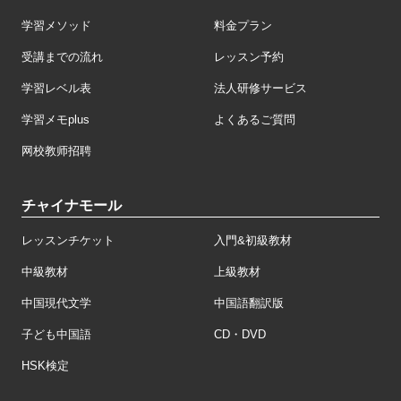
担任制・講師
教材・カリキュラム
学習メソッド
料金プラン
受講までの流れ
レッスン予約
学習レベル表
法人研修サービス
学習メモplus
よくあるご質問
网校教师招聘
チャイナモール
レッスンチケット
入門&初級教材
中級教材
上級教材
中国現代文学
中国語翻訳版
子ども中国語
CD・DVD
HSK検定