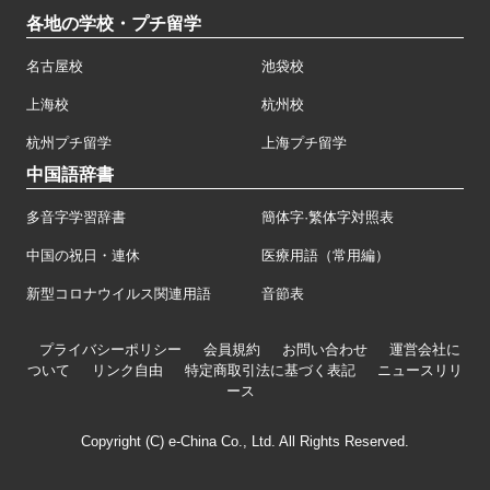
各地の学校・プチ留学
名古屋校
池袋校
上海校
杭州校
杭州プチ留学
上海プチ留学
中国語辞書
多音字学習辞書
簡体字·繁体字対照表
中国の祝日・連休
医療用語（常用編）
新型コロナウイルス関連用語
音節表
プライバシーポリシー
会員規約
お問い合わせ
運営会社に
ついて
リンク自由
特定商取引法に基づく表記
ニュースリリ
ース
Copyright (C) e-China Co., Ltd. All Rights Reserved.