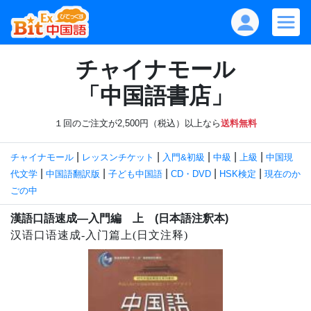
チャイナモール
「中国語書店」
１回のご注文が2,500円（税込）以上なら
送料無料
|
|
|
|
|
チャイナモール
レッスンチケット
入門&初級
中級
上級
中国現
|
|
|
|
|
代文学
中国語翻訳版
子ども中国語
CD・DVD
HSK検定
現在のか
ごの中
漢語口語速成―入門編 上 (日本語注釈本)
汉语口语速成-入门篇上(日文注释)