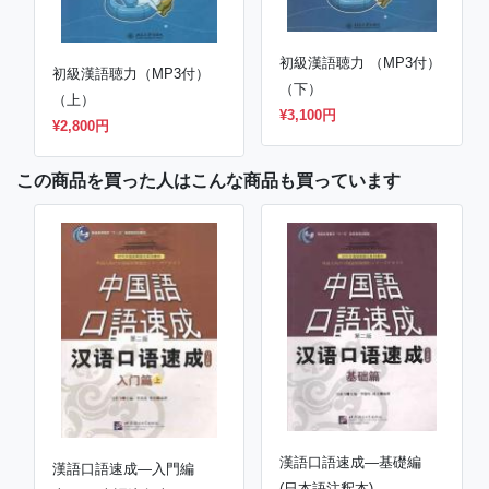
初級漢語聴力 （MP3付）
初級漢語聴力（MP3付）
（下）
（上）
¥3,100円
¥2,800円
この商品を買った人はこんな商品も買っています
漢語口語速成―基礎編
漢語口語速成―入門編