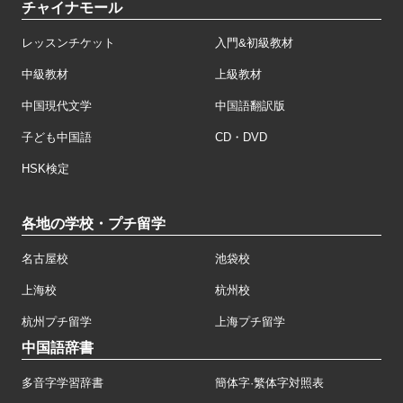
チャイナモール
レッスンチケット
入門&初級教材
中級教材
上級教材
中国現代文学
中国語翻訳版
子ども中国語
CD・DVD
HSK検定
各地の学校・プチ留学
名古屋校
池袋校
上海校
杭州校
杭州プチ留学
上海プチ留学
中国語辞書
多音字学習辞書
簡体字·繁体字対照表