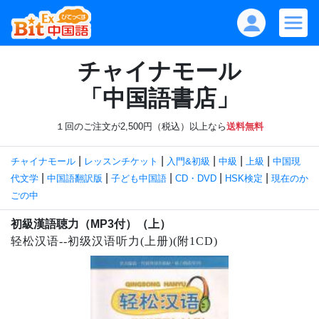
チャイナモール
「中国語書店」
１回のご注文が2,500円（税込）以上なら
送料無料
|
|
|
|
|
チャイナモール
レッスンチケット
入門&初級
中級
上級
中国現
|
|
|
|
|
代文学
中国語翻訳版
子ども中国語
CD・DVD
HSK検定
現在のか
ごの中
初級漢語聴力（MP3付）（上）
轻松汉语--初级汉语听力(上册)(附1CD)