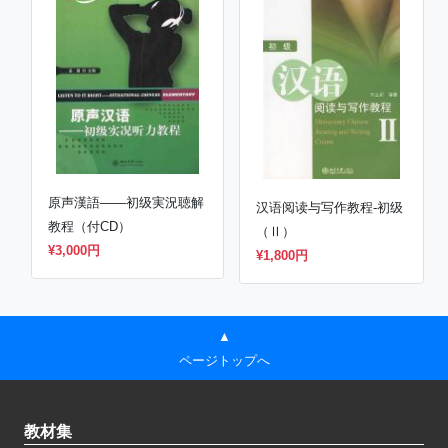
原声漢語——初级実況聴解
汉语阅读与写作教程-初级
教程（付CD）
（Ⅱ）
¥3,000円
¥1,800円
▲
ページトップへ
教材集