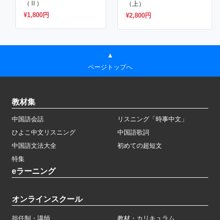
（Ⅱ）
（上）
¥1,800円
¥2,800円
▲
ページトップへ
教材集
中国語会話
リスニング「時事中文」
ひよこ中文リスニング
中国語歌詞
中国語文法大全
初めての超短文
特集
eラーニング
オンラインスクール