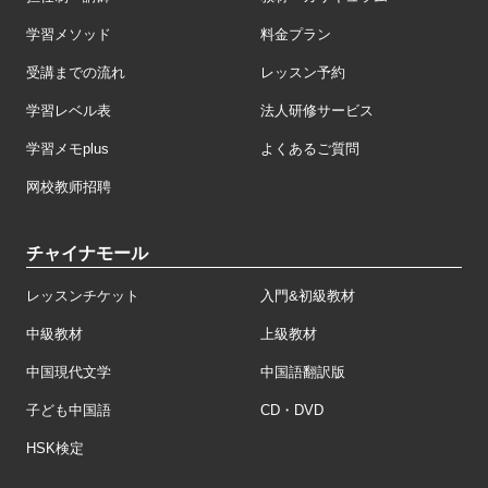
担任制・講師
教材・カリキュラム
学習メソッド
料金プラン
受講までの流れ
レッスン予約
学習レベル表
法人研修サービス
学習メモplus
よくあるご質問
网校教师招聘
チャイナモール
レッスンチケット
入門&初級教材
中級教材
上級教材
中国現代文学
中国語翻訳版
子ども中国語
CD・DVD
HSK検定