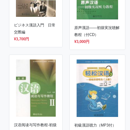
ビジネス漢語入門 日常
原声漢語——初级実況聴解
交際編
教程（付CD）
¥3,700円
¥3,000円
汉语阅读与写作教程-初级
初級漢語聴力（MP3付）