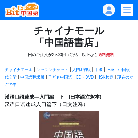
チャイナモール
「中国語書店」
１回のご注文が2,500円（税込）以上なら
送料無料
|
|
|
|
|
チャイナモール
レッスンチケット
入門&初級
中級
上級
中国現
|
|
|
|
|
代文学
中国語翻訳版
子ども中国語
CD・DVD
HSK検定
現在のか
ごの中
漢語口語速成―入門編 下 (日本語注釈本)
汉语口语速成入门篇下（日文注释）