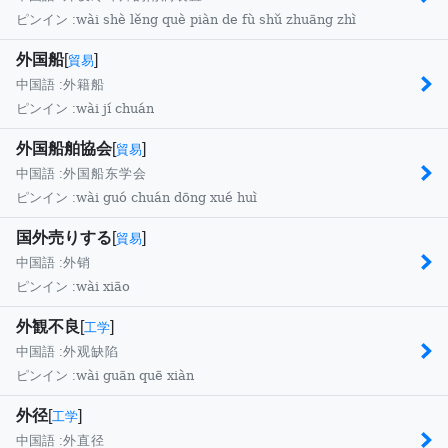
wài shè lěng què piàn de fù shǔ zhuāng zhì
ピンイン :
外国船
[
]
貿易
中国語 :
外籍船
wài jí chuán
ピンイン :
外国船舶協会
[
]
貿易
中国語 :
外国船东学会
wài guó chuán dōng xué huì
ピンイン :
国外売りする
[
]
貿易
中国語 :
外销
wài xiāo
ピンイン :
外観不良
[
]
工学
中国語 :
外观缺陷
wài guān quē xiàn
ピンイン :
外径
[
]
工学
中国語 :
外直径