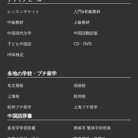
レッスンチケット
入門&初級教材
中級教材
上級教材
中国現代文学
中国語翻訳版
子ども中国語
CD・DVD
HSK検定
各地の学校・プチ留学
名古屋校
池袋校
上海校
杭州校
杭州プチ留学
上海プチ留学
中国語辞書
多音字学習辞書
簡体字·繁体字対照表