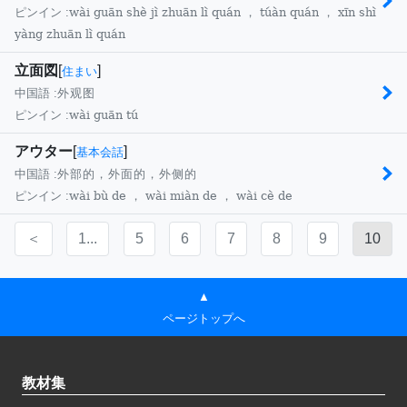
wài guān shè jì zhuān lì quán ， túàn quán ， xīn shì
ピンイン :
yàng zhuān lì quán
立面図
[
]
住まい
中国語 :
外观图
wài guān tú
ピンイン :
アウター
[
]
基本会話
中国語 :
外部的，外面的，外侧的
wài bù de ， wài miàn de ， wài cè de
ピンイン :
＜
1...
5
6
7
8
9
10
▲
ページトップへ
教材集