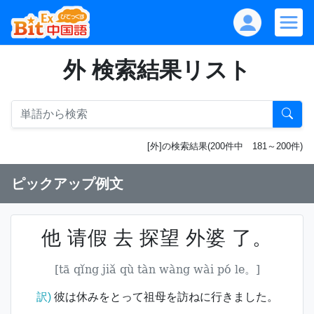
外 検索結果リスト
[外]の検索結果(200件中 181～200件)
ピックアップ例文
他 请假 去 探望 外婆 了。
[tā qǐng jiǎ qù tàn wàng wài pó le。]
訳)
彼は休みをとって祖母を訪ねに行きました。