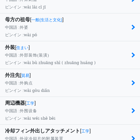
wài lái cì jī
ピンイン :
母方の祖母
[
]
一般(生活と文化)
中国語 :
外婆
wài pó
ピンイン :
外装
[
]
住まい
中国語 :
外部装饰(装潢)
wài bù zhuāng shì ( zhuāng huáng )
ピンイン :
外注先
[
]
貿易
中国語 :
外购点
wài gòu diǎn
ピンイン :
周辺機器
[
]
工学
中国語 :
外围设备
wài wéi shè bèi
ピンイン :
冷却フィン外出しアタッチメント
[
]
工学
中国語 :
外设冷却片的附属装置