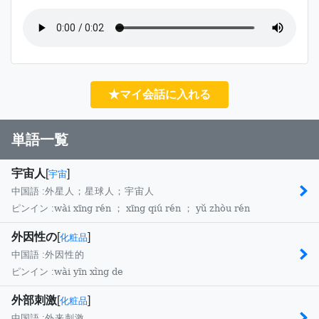
★マイ会話に入れる
単語一覧
宇宙人
[
]
宇宙
中国語 :
外星人；星球人；宇宙人
wài xīng rén ； xīng qiú rén ； yǔ zhòu rén
ピンイン :
外因性の
[
]
化粧品
中国語 :
外因性的
wài yīn xìng de
ピンイン :
外部刺激
[
]
化粧品
中国語 :
外来刺激