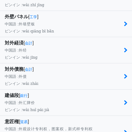
wài zhí jìng
ピンイン :
外壁パネル
[
]
工学
中国語 :
外墙壁板
wài qiáng bì bǎn
ピンイン :
対外経済
[
]
会計
中国語 :
外经
wài jīng
ピンイン :
対外債務
[
]
会計
中国語 :
外债
wài zhài
ピンイン :
建値段
[
]
銀行
中国語 :
外汇牌价
wài huì pái jià
ピンイン :
意匠権
[
]
貿易
中国語 :
外观设计专利权，图案权，新式样专利权