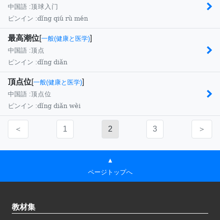
中国語 :
顶球入门
dǐng qiú rù mén
ピンイン :
最高潮位
[
]
一般(健康と医学)
中国語 :
顶点
dǐng diǎn
ピンイン :
頂点位
[
]
一般(健康と医学)
中国語 :
顶点位
dǐng diǎn wèi
ピンイン :
＜
1
2
3
＞
▲
ページトップへ
教材集