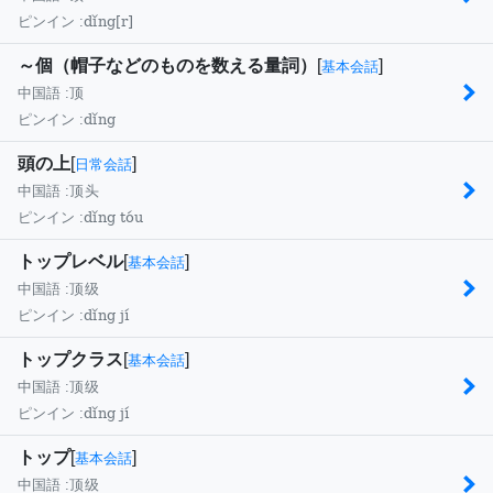
dǐng[r]
ピンイン :
～個（帽子などのものを数える量詞）
[
]
基本会話
中国語 :
顶
dǐng
ピンイン :
頭の上
[
]
日常会話
中国語 :
顶头
dǐng tóu
ピンイン :
トップレベル
[
]
基本会話
中国語 :
顶级
dǐng jí
ピンイン :
トップクラス
[
]
基本会話
中国語 :
顶级
dǐng jí
ピンイン :
トップ
[
]
基本会話
中国語 :
顶级