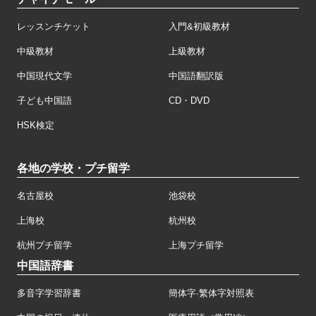
レッスンチケット
入門&初級教材
中級教材
上級教材
中国現代文学
中国語翻訳版
子ども中国語
CD・DVD
HSK検定
各地の学校・プチ留学
名古屋校
池袋校
上海校
杭州校
杭州プチ留学
上海プチ留学
中国語辞書
多音字学習辞書
簡体字·繁体字対照表