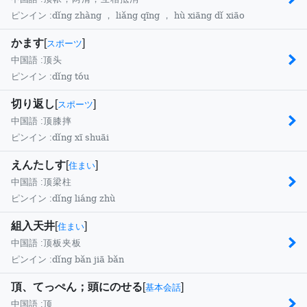
dǐng zhàng ， liǎng qīng ， hù xiāng dǐ xiāo
ピンイン :
かます
[
]
スポーツ
中国語 :
顶头
dǐng tóu
ピンイン :
切り返し
[
]
スポーツ
中国語 :
顶膝摔
dǐng xī shuāi
ピンイン :
えんたしす
[
]
住まい
中国語 :
顶梁柱
dǐng liáng zhù
ピンイン :
組入天井
[
]
住まい
中国語 :
顶板夹板
dǐng bǎn jiā bǎn
ピンイン :
頂、てっぺん；頭にのせる
[
]
基本会話
中国語 :
顶