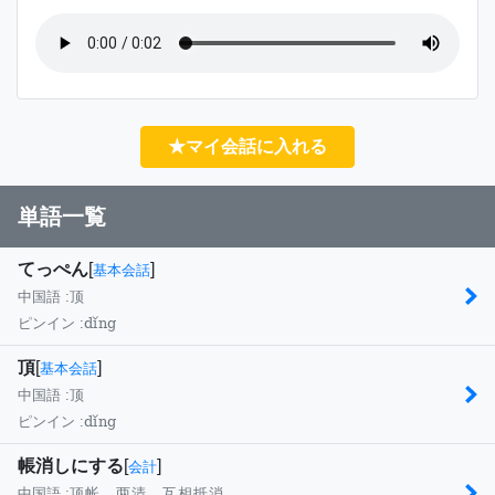
★マイ会話に入れる
単語一覧
てっぺん
[
]
基本会話
中国語 :
顶
dǐng
ピンイン :
頂
[
]
基本会話
中国語 :
顶
dǐng
ピンイン :
帳消しにする
[
]
会計
中国語 :
顶帐，两清，互相抵消