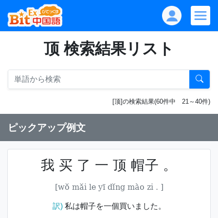
顶 検索結果リスト
[顶]の検索結果(60件中 21～40件)
ピックアップ例文
我 买 了 一 顶 帽子 。
[wǒ mǎi le yī dǐng mào zi . ]
訳)
私は帽子を一個買いました。