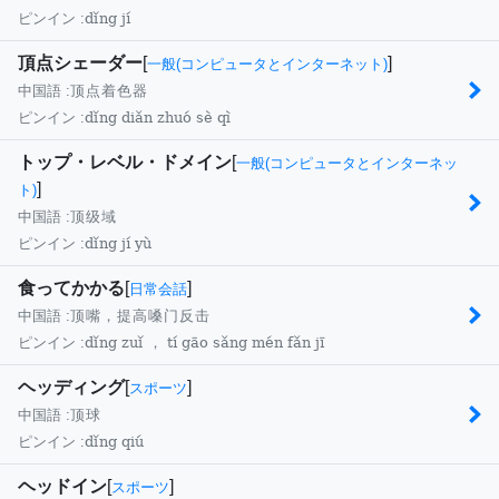
dǐng jí
ピンイン :
頂点シェーダー
[
]
一般(コンピュータとインターネット)
中国語 :
顶点着色器
dǐng diǎn zhuó sè qì
ピンイン :
トップ・レベル・ドメイン
[
一般(コンピュータとインターネッ
]
ト)
中国語 :
顶级域
dǐng jí yù
ピンイン :
食ってかかる
[
]
日常会話
中国語 :
顶嘴，提高嗓门反击
dǐng zuǐ ， tí gāo sǎng mén fǎn jī
ピンイン :
ヘッディング
[
]
スポーツ
中国語 :
顶球
dǐng qiú
ピンイン :
ヘッドイン
[
]
スポーツ