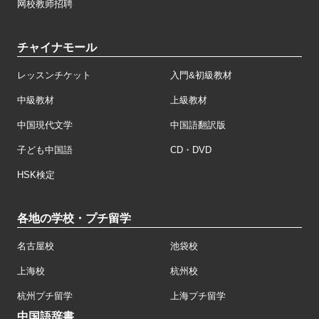
网校教师招聘
チャイナモール
レッスンチケット
入門&初級教材
中級教材
上級教材
中国現代文学
中国語翻訳版
子ども中国語
CD・DVD
HSK検定
各地の学校・プチ留学
名古屋校
池袋校
上海校
杭州校
杭州プチ留学
上海プチ留学
中国語辞書