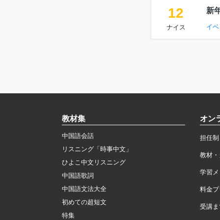
12
新
イベ
ナイス
教材集
オン
中国語会話
担任制
リスニング「時事中文」
教材・
ひよこ中文リスニング
学習メ
中国語歌詞
中国語文法大全
料金プ
初めての超短文
受講ま
特集