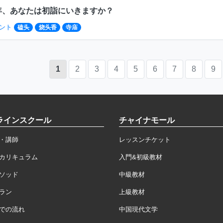
年、あなたは初詣にいきますか？
ント
磕头
烧头香
寺庙
1
2
3
4
5
6
7
8
9
ラインスクール
チャイナモール
・講師
レッスンチケット
カリキュラム
入門&初級教材
ソッド
中級教材
ラン
上級教材
での流れ
中国現代文学