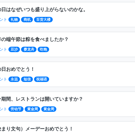
の日はなぜいつも盛り上がらないのかな。
ント
礼物
商机
百货大楼
年の端午節は粽を食べましたか？
ント
豆沙
赛龙舟
吃饱
の日おめでとう！
ント
永远
短信
祝福语
一期間、レストランは開いていますか？
ント
劳动节
黄金周
黄金周
決まり文句）メーデーおめでとう！