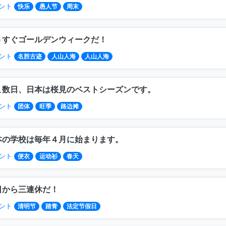
ント
快乐
愚人节
周末
うすぐゴールデンウィークだ！
ント
名胜古迹
人山人海
人山人海
こ数日、日本は桜見のベストシーズンです。
ント
团体
旺季
路边摊
本の学校は毎年４月に始まります。
ント
便衣
运动衫
春天
日から三連休だ！
ント
清明节
踏青
法定节假日