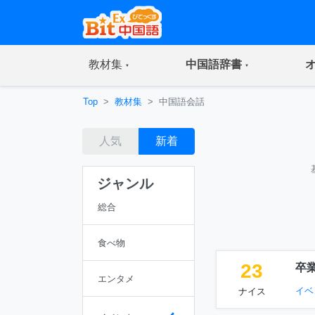
(current)
(current)
教材集
中国語辞書
Top
教材集
中国語会話
人気
新着
ジャンル
総合
食べ物
23
卒
エンタメ
イベ
ナイス