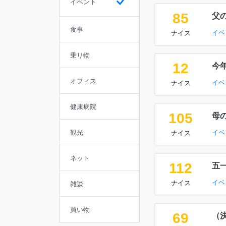
イベント
85
父
食事
イベ
ナイス
乗り物
12
今
オフィス
イベ
ナイス
健康病院
105
母
観光
イベ
ナイス
ネット
112
五
イベ
ナイス
雑談
買い物
69
（