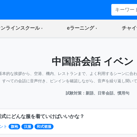
(current)
(current)
オンラインスクール
eラーニング
チャイ
中国語会話 イベン
基本的な挨拶から、空港、機内、レストランまで、よく利用するシーンに合
すべての会話に音声付き、ピンインを確認しながら、音声を繰り返し聞い
試験対策：新語、日常会話、慣用句
業式にどんな服を着ていけばいいかな？
ント
旗袍
汉服
和式裙服