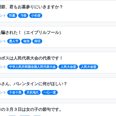
明節、君もお墓参りにいきますか？
ント
扫墓
习俗
小长假
た騙された！（エイプリルフール）
ント
愚人节
短信
假话
のボスは人民代表大会の代表です！
ント
中华人民共和国全国人民代表大会
人民大会堂
人民大会堂
みさん、バレンタインに何がほしい？
ント
十全十美
天长地久
一心一意
本の３月３日は女の子の節句です。