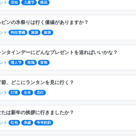
ント
活动
儿童节
桃花
ルビンの氷祭りは行く価値がありますか？
ント
狗拉雪橇
旅游
旅游
レンタインデーにどんなプレゼントを送ればいいかな？
ント
情人节
玫瑰
首饰
宵節、どこにランタンを見に行く？
ント
灯笼
生肖
花灯
なたは新年の挨拶に行きましたか？
ント
红包
亲戚
爷爷奶奶