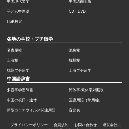
中国現代文学
中国語翻訳版
子ども中国語
CD・DVD
HSK検定
各地の学校・プチ留学
名古屋校
池袋校
上海校
杭州校
杭州プチ留学
上海プチ留学
中国語辞書
多音字学習辞書
簡体字·繁体字対照表
中国の祝日・連休
医療用語（常用編）
新型コロナウイルス関連用語
音節表
プライバシーポリシー
会員規約
お問い合わせ
運営会社に