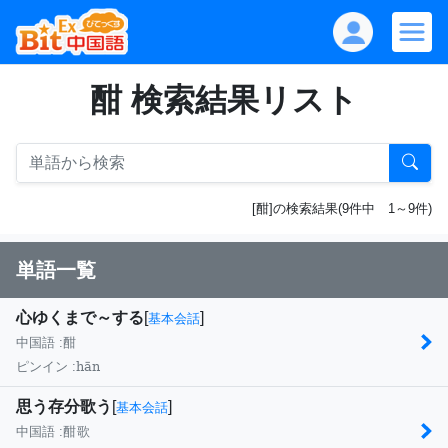
酣 検索結果リスト
[酣]の検索結果(9件中 1～9件)
単語一覧
心ゆくまで～する
[
]
基本会話
中国語 :
酣
hān
ピンイン :
思う存分歌う
[
]
基本会話
中国語 :
酣歌