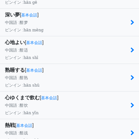
hān gē
ピンイン :
深い夢
[
]
基本会話
中国語 :
酣梦
hān mèng
ピンイン :
心地よい
[
]
基本会話
中国語 :
酣适
hān shì
ピンイン :
熟睡する
[
]
基本会話
中国語 :
酣熟
hān shú
ピンイン :
心ゆくまで飲む
[
]
基本会話
中国語 :
酣饮
hān yǐn
ピンイン :
熱戦
[
]
基本会話
中国語 :
酣战