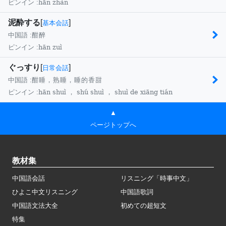
hān zhàn
ピンイン :
泥酔する
[
]
基本会話
中国語 :
酣醉
hān zuì
ピンイン :
ぐっすり
[
]
日常会話
中国語 :
酣睡，熟睡，睡的香甜
hān shuì ， shú shuì ， shuì de xiāng tián
ピンイン :
▲
ページトップへ
教材集
中国語会話
リスニング「時事中文」
ひよこ中文リスニング
中国語歌詞
中国語文法大全
初めての超短文
特集