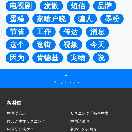
电视剧
发散
短信
品牌
蛋糕
家喻户晓
骗人
墨粉
节省
工作
传达
消息
这个
逛街
视频
今天
因为
肯德基
宠物
说
▲
ページトップへ
教材集
中国語会話
リスニング「時事中文」
ひよこ中文リスニング
中国語歌詞
中国語文法大全
初めての超短文