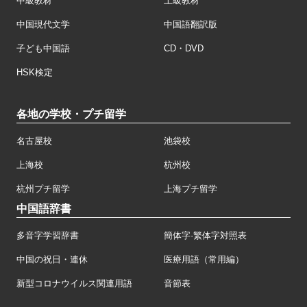
中級教材
上級教材
中国現代文学
中国語翻訳版
子ども中国語
CD・DVD
HSK検定
各地の学校・プチ留学
名古屋校
池袋校
上海校
杭州校
杭州プチ留学
上海プチ留学
中国語辞書
多音字学習辞書
簡体字·繁体字対照表
中国の祝日・連休
医療用語（常用編）
新型コロナウイルス関連用語
音節表