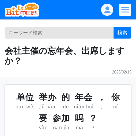
検索
会社主催の忘年会、出席します
か？
2023/02/15
单位
举办
的
年会
，
你
dān wèi
jǔ bàn
de
nián huì
,
nǐ
要
参加
吗
？
yào
cān jiā
ma
?