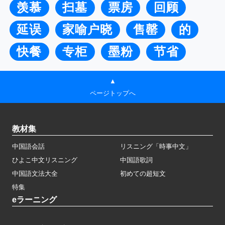
羡慕
扫墓
票房
回顾
延误
家喻户晓
售罄
的
快餐
专柜
墨粉
节省
▲
ページトップへ
教材集
中国語会話
リスニング「時事中文」
ひよこ中文リスニング
中国語歌詞
中国語文法大全
初めての超短文
特集
eラーニング