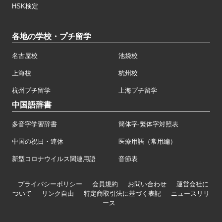
HSK検定
各地の学校・プチ留学
名古屋校
池袋校
上海校
杭州校
杭州プチ留学
上海プチ留学
中国語辞書
多音字学習辞書
簡体字·繁体字対照表
中国の祝日・連休
医療用語（常用編）
新型コロナウイルス関連用語
音節表
プライバシーポリシー
会員規約
お問い合わせ
運営会社に
ついて
リンク自由
特定商取引法に基づく表記
ニュースリリ
ース