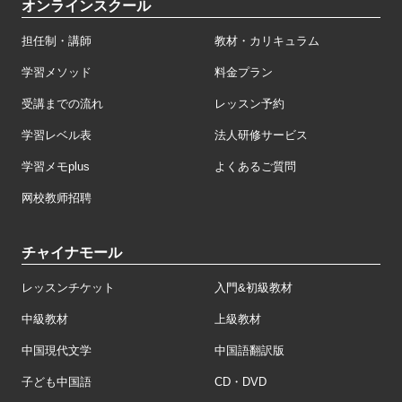
オンラインスクール
担任制・講師
教材・カリキュラム
学習メソッド
料金プラン
受講までの流れ
レッスン予約
学習レベル表
法人研修サービス
学習メモplus
よくあるご質問
网校教师招聘
チャイナモール
レッスンチケット
入門&初級教材
中級教材
上級教材
中国現代文学
中国語翻訳版
子ども中国語
CD・DVD