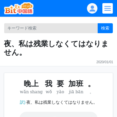
検索
夜、私は残業しなくてはなりま
せん。
2020/01/01
晚上
我
要
加班
。
wǎn shang
wǒ
yào
jiā bān
。
訳)
夜、私は残業しなくてはなりません。