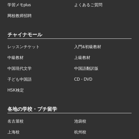
学習メモplus
よくあるご質問
网校教师招聘
チャイナモール
レッスンチケット
入門&初級教材
中級教材
上級教材
中国現代文学
中国語翻訳版
子ども中国語
CD・DVD
HSK検定
各地の学校・プチ留学
名古屋校
池袋校
上海校
杭州校