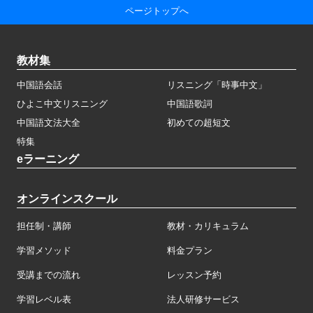
ページトップへ
教材集
中国語会話
リスニング「時事中文」
ひよこ中文リスニング
中国語歌詞
中国語文法大全
初めての超短文
特集
eラーニング
オンラインスクール
担任制・講師
教材・カリキュラム
学習メソッド
料金プラン
受講までの流れ
レッスン予約
学習レベル表
法人研修サービス