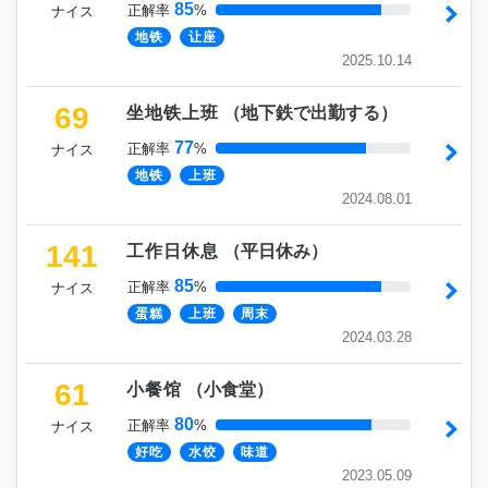
85
正解率
%
ナイス
地铁
让座
2025.10.14
69
坐地铁上班
（
地下鉄で出勤する
）
77
正解率
%
ナイス
地铁
上班
2024.08.01
141
工作日休息
（
平日休み
）
85
正解率
%
ナイス
蛋糕
上班
周末
2024.03.28
61
小餐馆
（
小食堂
）
80
正解率
%
ナイス
好吃
水饺
味道
2023.05.09