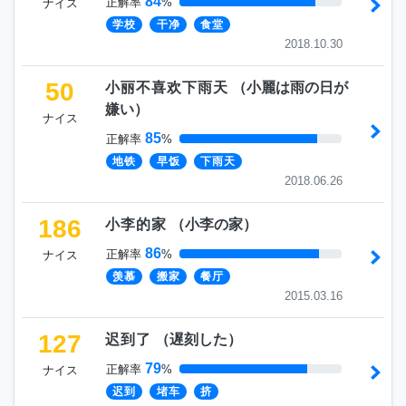
84
正解率
%
ナイス
学校
干净
食堂
2018.10.30
50
小丽不喜欢下雨天
（
小麗は雨の日が
嫌い
）
ナイス
85
正解率
%
地铁
早饭
下雨天
2018.06.26
186
小李的家
（
小李の家
）
86
正解率
%
ナイス
羡慕
搬家
餐厅
2015.03.16
127
迟到了
（
遅刻した
）
79
正解率
%
ナイス
迟到
堵车
挤