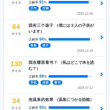
91
正解率
%
ナイス
天气
空调
2025.12.04
64
我有三个孩子
（
僕には３人の子供が
います
）
ナイス
94
正解率
%
爸爸
孩子
2024.12.19
130
我在哪里看书？
（
私はどこで本を読
む？
）
ナイス
89
正解率
%
手机
浴室
看书
2023.07.11
34
泡温泉的效果
（
温泉につかる効能
）
93
正解率
%
ナイス