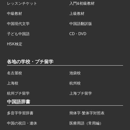
レッスンチケット
入門&初級教材
中級教材
上級教材
中国現代文学
中国語翻訳版
子ども中国語
CD・DVD
HSK検定
各地の学校・プチ留学
名古屋校
池袋校
上海校
杭州校
杭州プチ留学
上海プチ留学
中国語辞書
多音字学習辞書
簡体字·繁体字対照表
中国の祝日・連休
医療用語（常用編）