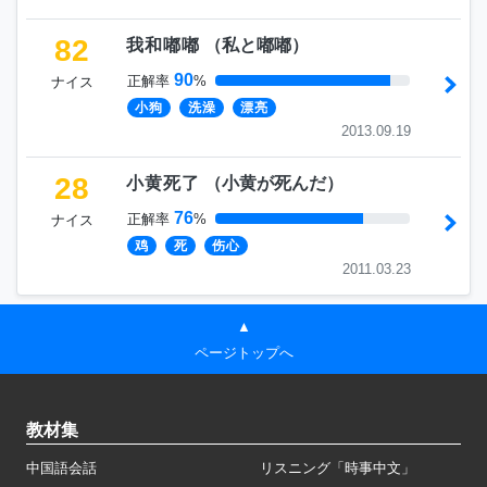
82
我和嘟嘟
（
私と嘟嘟
）
90
正解率
%
ナイス
小狗
洗澡
漂亮
2013.09.19
28
小黄死了
（
小黄が死んだ
）
76
正解率
%
ナイス
鸡
死
伤心
2011.03.23
▲
ページトップへ
教材集
中国語会話
リスニング「時事中文」