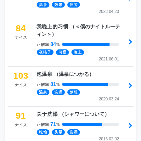
温泉
效果
疲劳
2023.04.20
84
我晚上的习惯
（
＜僕のナイトルーテ
ィン＞
）
ナイス
84
正解率
%
夜猫子
习惯
晚上
2021.06.01
103
泡温泉
（
温泉につかる
）
81
正解率
%
ナイス
温泉
洗澡
梦想
2020.03.24
91
关于洗澡
（
シャワーについて
）
71
正解率
%
ナイス
吃饱
头晕
洗澡
2015.02.02