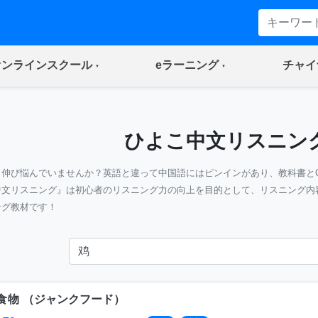
(current)
(current)
オンラインスクール
eラーニング
チャイ
ひよこ中文リスニン
』伸び悩んでいませんか？英語と違って中国語にはピンインがあり、教科書と
中文リスニング』は初心者のリスニング力の向上を目的として、リスニング内
ング教材です！
食物
（
ジャンクフード
）