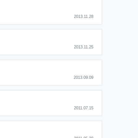
2013.11.28
2013.11.25
2013.09.09
2011.07.15