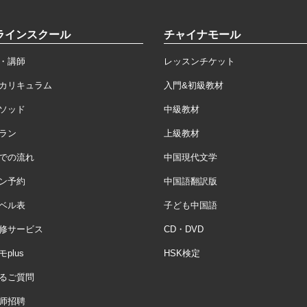
ラインスクール
チャイナモール
・講師
レッスンチケット
カリキュラム
入門&初級教材
ソッド
中級教材
ラン
上級教材
での流れ
中国現代文学
ン予約
中国語翻訳版
ベル表
子ども中国語
修サービス
CD・DVD
plus
HSK検定
るご質問
师招聘