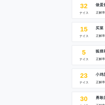
32
做蛋
正解率
ナイス
15
买菜
正解率
ナイス
5
狐狸
正解率
ナイス
23
小鸡
正解率
ナイス
30
勇敢