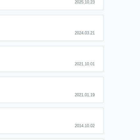
2025.10.23
2024.03.21
2021.10.01
2021.01.19
2014.10.02