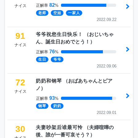
82
正解率
%
ナイス
老师
空姐
一家人
2022.09.22
91
爷爷祝您生日快乐！
（
おじいちゃ
ん、誕生日おめでとう！
）
ナイス
76
正解率
%
生日
爷爷
2022.09.06
72
奶奶和钢琴
（
おばあちゃんとピア
ノ
）
ナイス
93
正解率
%
钢琴
奶奶
2022.09.01
30
夫妻吵架后谁最可怜
（
夫婦喧嘩の
後、誰が一番可哀そう？
）
ナイス