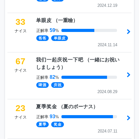
2024.12.19
33
单眼皮
（
一重瞼
）
59
正解率
%
ナイス
爸爸
单眼皮
2024.11.14
67
我们一起庆祝一下吧
（
一緒にお祝い
しましょう
）
ナイス
82
正解率
%
啤酒
庆祝
2024.08.29
23
夏季奖金
（
夏のボーナス
）
93
正解率
%
ナイス
夏季
奖金
2024.07.11