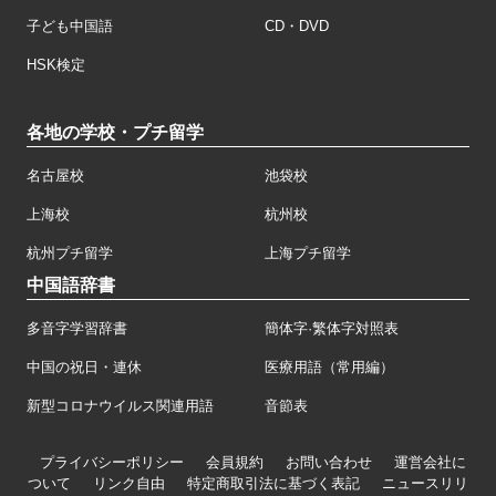
子ども中国語
CD・DVD
HSK検定
各地の学校・プチ留学
名古屋校
池袋校
上海校
杭州校
杭州プチ留学
上海プチ留学
中国語辞書
多音字学習辞書
簡体字·繁体字対照表
中国の祝日・連休
医療用語（常用編）
新型コロナウイルス関連用語
音節表
プライバシーポリシー
会員規約
お問い合わせ
運営会社に
ついて
リンク自由
特定商取引法に基づく表記
ニュースリリ