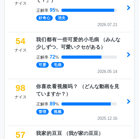
て？」
）
ナイス
95
正解率
%
好奇心
消失
2026.07.21
54
我们都有一些可爱的小毛病
（
みんな
少しずつ、可愛いクセがある
）
ナイス
72
正解率
%
可爱
毛病
2026.05.14
98
你喜欢看视频吗？
（
どんな動画を見
ていますか？
）
ナイス
89
正解率
%
管理
视频
2025.12.16
57
我家的豆豆
（
我が家の豆豆
）