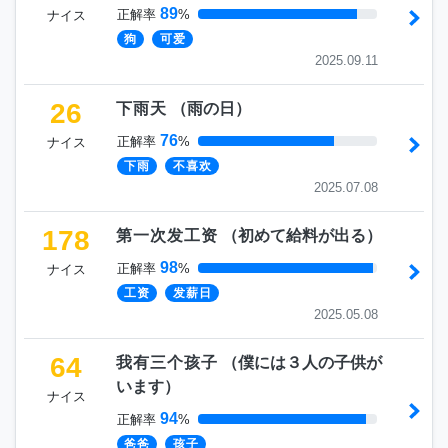
89
正解率
%
ナイス
狗
可爱
2025.09.11
26
下雨天
（
雨の日
）
76
正解率
%
ナイス
下雨
不喜欢
2025.07.08
178
第一次发工资
（
初めて給料が出る
）
98
正解率
%
ナイス
工资
发薪日
2025.05.08
64
我有三个孩子
（
僕には３人の子供が
います
）
ナイス
94
正解率
%
爸爸
孩子