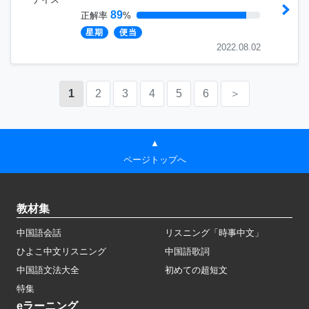
89
正解率
%
星期
便当
2022.08.02
1
2
3
4
5
6
＞
▲
ページトップへ
教材集
中国語会話
リスニング「時事中文」
ひよこ中文リスニング
中国語歌詞
中国語文法大全
初めての超短文
特集
eラーニング