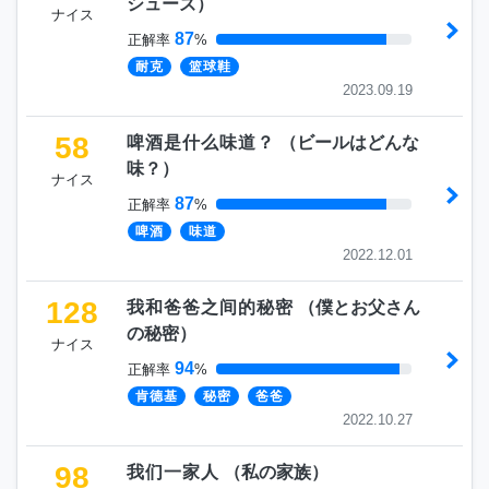
シューズ
）
ナイス
87
正解率
%
耐克
篮球鞋
2023.09.19
58
啤酒是什么味道？
（
ビールはどんな
味？
）
ナイス
87
正解率
%
啤酒
味道
2022.12.01
128
我和爸爸之间的秘密
（
僕とお父さん
の秘密
）
ナイス
94
正解率
%
肯德基
秘密
爸爸
2022.10.27
98
我们一家人
（
私の家族
）