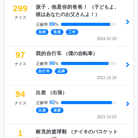
299
孩子，他是你的爸爸！
（
子どもよ、
彼はあなたのお父さんよ！
）
ナイス
89
正解率
%
加班
爸爸
工作
2024.02.20
97
我的自行车
（
僕の自転車
）
86
正解率
%
ナイス
自行车
品牌
2023.10.24
94
出差
（
出張
）
92
正解率
%
ナイス
出差
老家
2023.10.03
1
耐克的篮球鞋
（
ナイキのバスケット