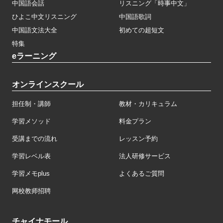
中国語会話
リスニング「時事中文」
ひよこ中文リスニング
中国語歌詞
中国語文法大全
初めての超短文
特集
eラーニング
オンラインスクール
担任制・講師
教材・カリキュラム
学習メソッド
料金プラン
受講までの流れ
レッスン予約
学習レベル表
法人研修サービス
学習メモplus
よくあるご質問
网校教师招聘
チャイナモール