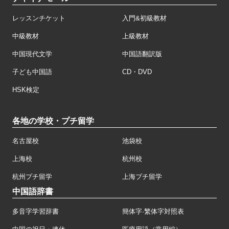
レッスンチケット
入門&初級教材
中級教材
上級教材
中国現代文学
中国語翻訳版
子ども中国語
CD・DVD
HSK検定
各地の学校・プチ留学
名古屋校
池袋校
上海校
杭州校
杭州プチ留学
上海プチ留学
中国語辞書
多音字学習辞書
簡体字·繁体字対照表