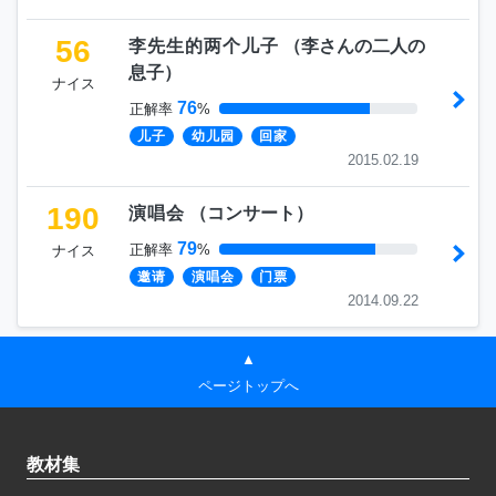
56
李先生的两个儿子
（
李さんの二人の
息子
）
ナイス
76
正解率
%
儿子
幼儿园
回家
2015.02.19
190
演唱会
（
コンサート
）
79
正解率
%
ナイス
邀请
演唱会
门票
2014.09.22
▲
ページトップへ
教材集