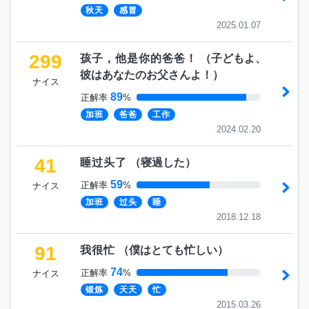
秋天
感冒
2025.01.07
299
孩子，他是你的爸爸！
（
子どもよ、
彼はあなたのお父さんよ！
）
ナイス
89
正解率
%
加班
爸爸
工作
2024.02.20
41
睡过头了
（
寝過した
）
59
正解率
%
ナイス
加班
过头
睡
2018.12.18
91
我很忙
（
僕はとても忙しい
）
74
正解率
%
ナイス
锻炼
天天
忙
2015.03.26