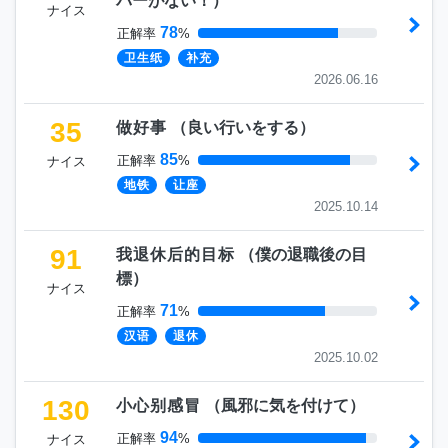
パーがない！
）
ナイス
78
正解率
%
卫生纸
补充
2026.06.16
35
做好事
（
良い行いをする
）
85
正解率
%
ナイス
地铁
让座
2025.10.14
91
我退休后的目标
（
僕の退職後の目
標
）
ナイス
71
正解率
%
汉语
退休
2025.10.02
130
小心别感冒
（
風邪に気を付けて
）
94
正解率
%
ナイス