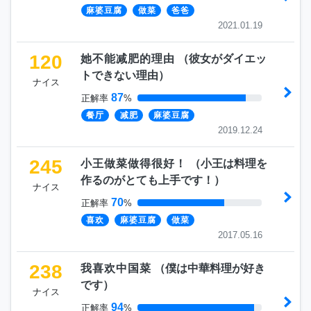
麻婆豆腐
做菜
爸爸
2021.01.19
120
她不能减肥的理由
（
彼女がダイエッ
トできない理由
）
ナイス
87
正解率
%
餐厅
减肥
麻婆豆腐
2019.12.24
245
小王做菜做得很好！
（
小王は料理を
作るのがとても上手です！
）
ナイス
70
正解率
%
喜欢
麻婆豆腐
做菜
2017.05.16
238
我喜欢中国菜
（
僕は中華料理が好き
です
）
ナイス
94
正解率
%