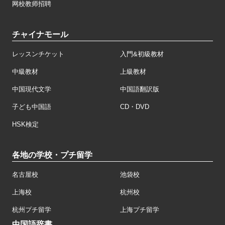
网校教师招聘
チャイナモール
レッスンチケット
入門&初級教材
中級教材
上級教材
中国現代文学
中国語翻訳版
子ども中国語
CD・DVD
HSK検定
各地の学校・プチ留学
名古屋校
池袋校
上海校
杭州校
杭州プチ留学
上海プチ留学
中国語辞書