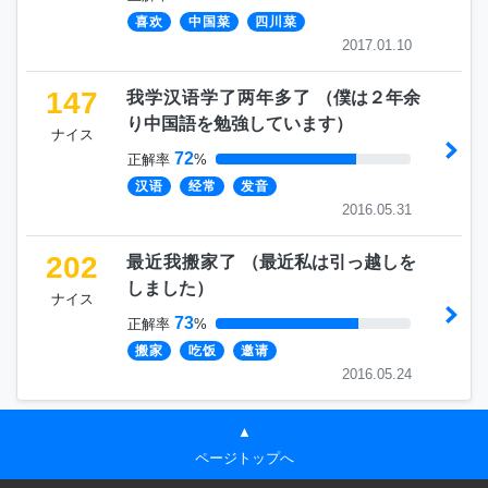
喜欢
中国菜
四川菜
2017.01.10
147
我学汉语学了两年多了
（
僕は２年余
り中国語を勉強しています
）
ナイス
72
正解率
%
汉语
经常
发音
2016.05.31
202
最近我搬家了
（
最近私は引っ越しを
しました
）
ナイス
73
正解率
%
搬家
吃饭
邀请
2016.05.24
▲
ページトップへ