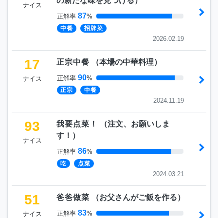
の新たな味を見つける
）
ナイス
87
正解率
%
中餐
招牌菜
2026.02.19
17
正宗中餐
（
本場の中華料理
）
90
正解率
%
ナイス
正宗
中餐
2024.11.19
93
我要点菜！
（
注文、お願いしま
す！
）
ナイス
86
正解率
%
吃
点菜
2024.03.21
51
爸爸做菜
（
お父さんがご飯を作る
）
83
正解率
%
ナイス