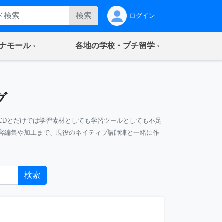
検索
ログイン
(current)
(current)
ナモール
各地の学校・プチ留学
グ
CDとだけでは学習素材としても学習ツールとしても不足
容編集や加工まで、現役のネイティブ講師陣と一緒に作
検索