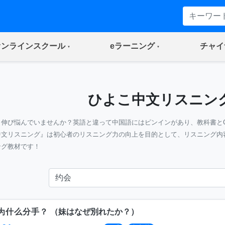
(current)
(current)
オンラインスクール
eラーニング
チャイ
ひよこ中文リスニン
』伸び悩んでいませんか？英語と違って中国語にはピンインがあり、教科書と
中文リスニング』は初心者のリスニング力の向上を目的として、リスニング内
ング教材です！
为什么分手？
（
妹はなぜ別れたか？
）