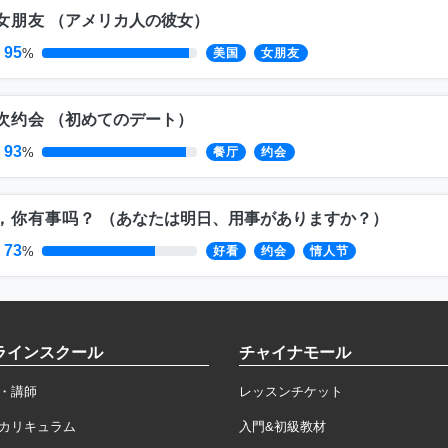
女朋友
（
アメリカ人の彼女
）
95
%
美国
女朋友
次约会
（
初めてのデート
）
93
%
餐厅
约会
，你有事吗？
（
あなたは明日、用事がありますか？
）
73
%
好看
约会
情人节
ラインスクール
チャイナモール
・講師
レッスンチケット
カリキュラム
入門&初級教材