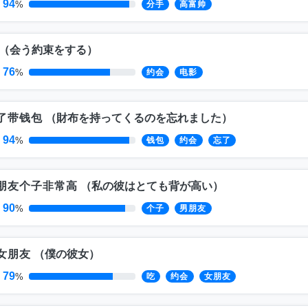
94
%
分手
高富帅
（
会う約束をする
）
76
%
约会
电影
了带钱包
（
財布を持ってくるのを忘れました
）
94
%
钱包
约会
忘了
朋友个子非常高
（
私の彼はとても背が高い
）
90
%
个子
男朋友
女朋友
（
僕の彼女
）
79
%
吃
约会
女朋友