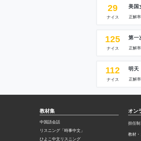
29
美国
正解率
ナイス
125
第一
正解率
ナイス
112
明天
正解率
ナイス
教材集
オン
中国語会話
担任制
リスニング「時事中文」
教材・
ひよこ中文リスニング