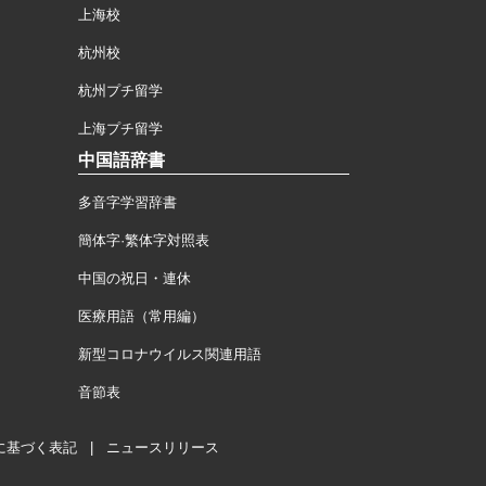
上海校
杭州校
杭州プチ留学
上海プチ留学
中国語辞書
多音字学習辞書
簡体字·繁体字対照表
中国の祝日・連休
医療用語（常用編）
新型コロナウイルス関連用語
音節表
に基づく表記
|
ニュースリリース