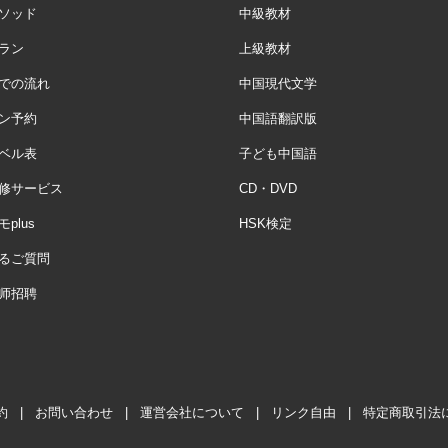
ソッド
中級教材
ラン
上級教材
での流れ
中国現代文学
ン予約
中国語翻訳版
ベル表
子ども中国語
修サービス
CD・DVD
plus
HSK検定
るご質問
师招聘
約
|
お問い合わせ
|
運営会社について
|
リンク自由
|
特定商取引法