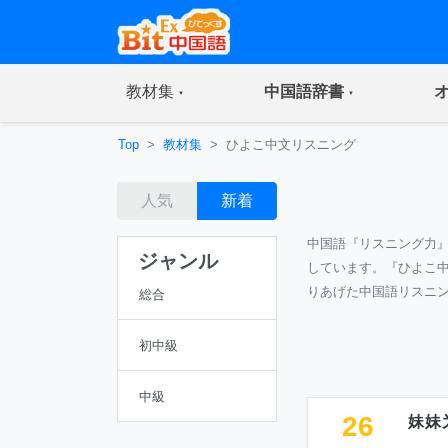
(current)
(current)
教材集
中国語辞書
Top
教材集
ひよこ中文リスニング
人気
新着
中国語『リスニング力
ジャンル
しています。『ひよこ
りあげた中国語リスニ
総合
初中級
中級
26
妹妹