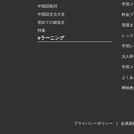
学習メ
中国語歌詞
中国語文法大全
料金プ
初めての超短文
受講ま
特集
レッス
eラーニング
学習レ
法人研
学習メモ
よくあ
网校教
プライバシーポリシー
|
会員規