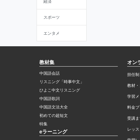
経済
スポーツ
エンタメ
教材集
オン
中国語会話
担任制
リスニング「時事中文」
教材・
ひよこ中文リスニング
学習メ
中国語歌詞
中国語文法大全
料金プ
初めての超短文
受講ま
特集
レッス
eラーニング